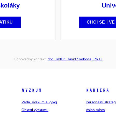
školáky
Univ
ATIKU
CHCI SE I V
Odpovědný kontakt:
doc. RNDr. David Svoboda, Ph.D.
VÝZKUM
KARIÉRA
Věda, výzkum a vývoj
Personální strate
Oblasti výzkumu
Volná místa