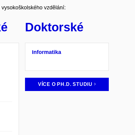
i vysokoškolského vzdělání:
ké
Doktorské
Informatika
VÍCE O PH.D.
STUDIU