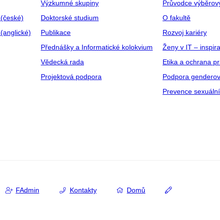
Výzkumné skupiny
Průvodce výběrov
 (české)
Doktorské studium
O fakultě
(anglické)
Publikace
Rozvoj kariéry
Přednášky a Informatické kolokvium
Ženy v IT – inspira
Vědecká rada
Etika a ochrana p
Projektová podpora
Podpora genderov
Prevence sexuáln
FAdmin
Kontakty
Domů