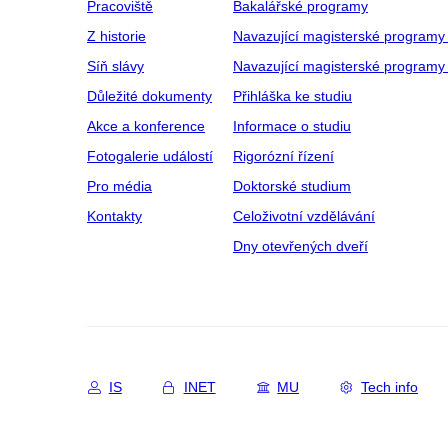
Pracoviště
Bakalářské programy
Z historie
Navazující magisterské programy
Síň slávy
Navazující magisterské programy 
Důležité dokumenty
Přihláška ke studiu
Akce a konference
Informace o studiu
Fotogalerie událostí
Rigorózní řízení
Pro média
Doktorské studium
Kontakty
Celoživotní vzdělávání
Dny otevřených dveří
IS
INET
MU
Tech info