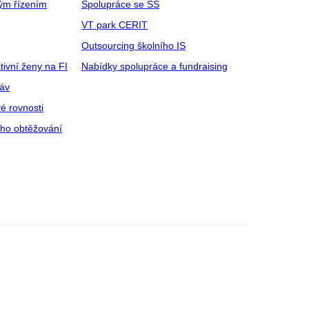
ým řízením
Spolupráce se SŠ
VT park CERIT
Outsourcing školního IS
tivní ženy na FI
Nabídky spolupráce a fundraising
ráv
é rovnosti
ího obtěžování