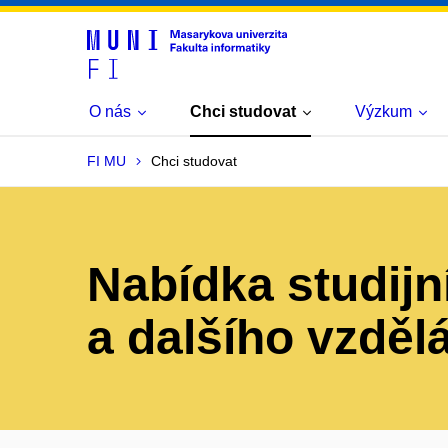
O nás
Chci studovat
Výzkum
FI MU
Chci studovat
Nabídka studij
a dalšího vzděl