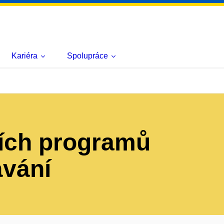
Kariéra
Spolupráce
ních programů
ávání