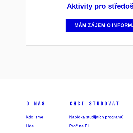
Aktivity pro středo
MÁM ZÁJEM O INFORM
O NÁS
CHCI STUDOVAT
Kdo jsme
Nabídka studijních programů
Lidé
Proč na FI