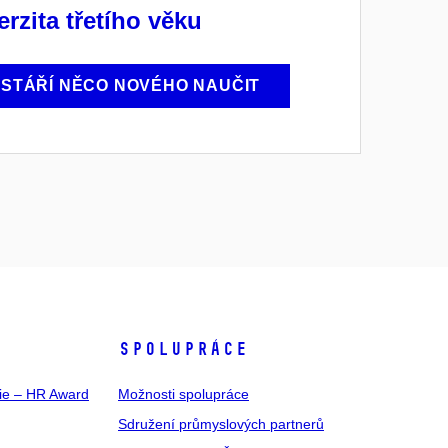
erzita třetího věku
E STÁŘÍ NĚCO NOVÉHO NAUČIT
SPOLUPRÁCE
gie – HR Award
Možnosti spolupráce
Sdružení průmyslových partnerů