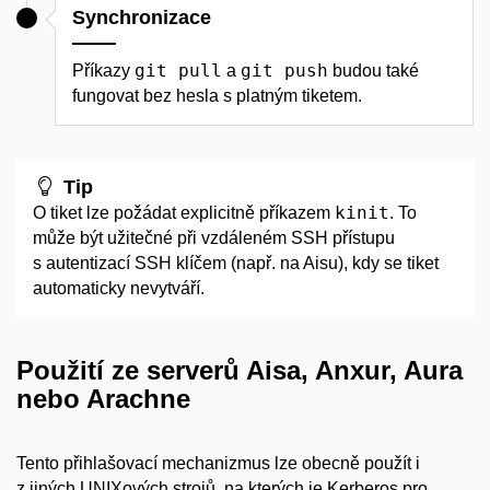
Synchronizace
git pull
git push
Příkazy
a
budou také
fungovat bez hesla s platným tiketem.
Tip
kinit
O tiket lze požádat explicitně příkazem
. To
může být užitečné při vzdáleném SSH přístupu
s autentizací SSH klíčem (např. na Aisu), kdy se tiket
automaticky nevytváří.
Použití ze serverů Aisa, Anxur, Aura
nebo Arachne
Tento přihlašovací mechanizmus lze obecně použít i
z jiných UNIXových strojů, na kterých je Kerberos pro