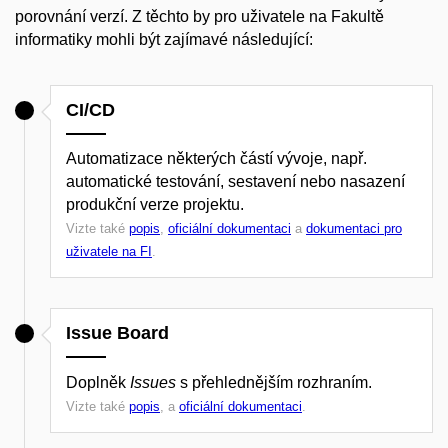
porovnání verzí. Z těchto by pro uživatele na Fakultě
informatiky mohli být zajímavé následující:
CI/CD
Automatizace některých částí vývoje, např.
automatické testování, sestavení nebo nasazení
produkční verze projektu.
Vizte také
popis
,
oficiální dokumentaci
a
dokumentaci pro
uživatele na FI
.
Issue Board
Doplněk
Issues
s přehlednějším rozhraním.
Vizte také
popis
, a
oficiální dokumentaci
.