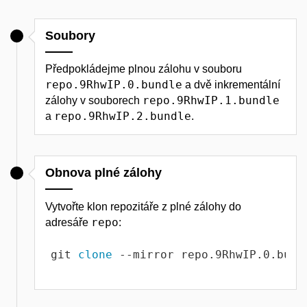
Soubory
Předpokládejme plnou zálohu v souboru
repo.9RhwIP.0.bundle
a dvě inkrementální
repo.9RhwIP.1.bundle
zálohy v souborech
repo.9RhwIP.2.bundle
a
.
Obnova plné zálohy
Vytvořte klon repozitáře z plné zálohy do
repo
adresáře
:
git 
clone
 --mirror repo.9RhwIP.0.bund