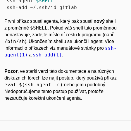
ssh-agent 
$SHELL
První příkaz spustí agenta, který pak spustí
nový
shell
$SHELL
z proměnné
. Pokud váš shell tuto proměnnou
nenastavuje, zadejte místo ní cestu k programu (např.
/bin/sh
). Ukončením shellu se ukončí i agent. Více
ssh-
informací o příkazech viz manuálové stránky pro
agent(1)
ssh-add(1)
a
.
Pozor
, ve starší verzi této dokumentace a na různých
diskuzních fórech lze najít postup, který používá příkaz
eval $(ssh-agent -c)
nebo jemu podobný.
Nedoporučujeme tento postup používat, protože
nezaručuje korektní ukončení agenta.