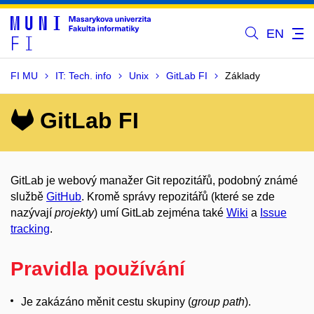
EN
FI MU
IT: Tech. info
Unix
GitLab FI
Základy
GitLab FI
GitLab je webový manažer Git repozitářů, podobný známé
službě
GitHub
. Kromě správy repozitářů (které se zde
nazývají
projekty
) umí GitLab zejména také
Wiki
a
Issue
tracking
.
Pravidla používání
Je zakázáno měnit cestu skupiny (
group path
).