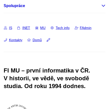
Spolupráce
IS
INET
MU
Tech info
FAdmin
Kontakty
Domů
FI MU – první informatika v ČR.
V historii, ve vědě, ve svobodě
studia.
Od roku 1994 dodnes.