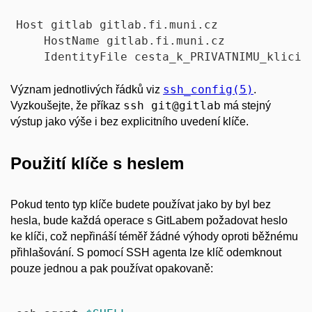
Host gitlab gitlab.fi.muni.cz

    HostName gitlab.fi.muni.cz

ssh_config(5)
Význam jednotlivých řádků viz
.
ssh git@gitlab
Vyzkoušejte, že příkaz
má stejný
výstup jako výše i bez explicitního uvedení klíče.
Použití klíče s heslem
Pokud tento typ klíče budete používat jako by byl bez
hesla, bude každá operace s GitLabem požadovat heslo
ke klíči, což nepřináší téměř žádné výhody oproti běžnému
přihlašování. S pomocí SSH agenta lze klíč odemknout
pouze jednou a pak používat opakovaně: