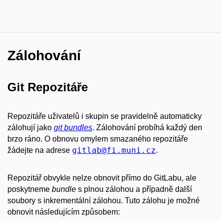
Zálohování
Git Repozitáře
Repozitáře uživatelů i skupin se pravidelně automaticky
zálohují jako
git bundles
. Zálohování probíhá každý den
brzo ráno. O obnovu omylem smazaného repozitáře
gitlab
@fi
.muni
.cz
žádejte na adrese
.
Repozitář obvykle nelze obnovit přímo do GitLabu, ale
poskytneme
bundle
s plnou zálohou a případně další
soubory s inkrementální zálohou. Tuto zálohu je možné
obnovit následujícím způsobem: