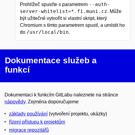
--auth-
Prohlížeč spusťte s parametrem
server-whitelist=*.fi.muni.cz
. Může
být užitečné vytvořit si vlastní skript, který
Chromium s tímto parametrem spustí, a umístit ho
/usr/local/bin
do
.
Dokumentace služeb a
funkcí
Dokumentaci k funkcím GitLabu naleznete na stránce
nápovědy
. Zejména doporučujeme
základy používání
(vytvoření projektu, ukázky)
řízení přístupu k projektům
migrace repozitářů