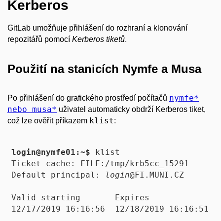
Kerberos
GitLab umožňuje přihlášení do rozhraní a klonování
repozitářů pomocí
Kerberos tiketů
.
Použití na stanicích Nymfe a Musa
nymfe*
Po přihlášení do grafického prostředí počítačů
nebo musa*
uživatel automaticky obdrží Kerberos tiket,
klist
což lze ověřit příkazem
:
login@nymfe01:~$
 klist

Ticket cache: FILE:/tmp/krb5cc_15291

Default principal: 
login
@FI.MUNI.CZ

Valid starting       Expires              S