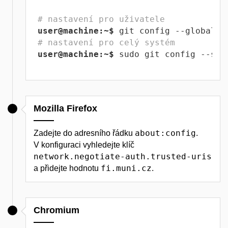
# nastavení pro uživatele
user@machine:~$
# nastavení pro celý systém
user@machine:~$
 sudo git config --sys
Mozilla Firefox
about:config
Zadejte do adresního řádku
.
V konfiguraci vyhledejte klíč
network.negotiate-auth.trusted-uris
fi.muni.cz
a přidejte hodnotu
.
Chromium