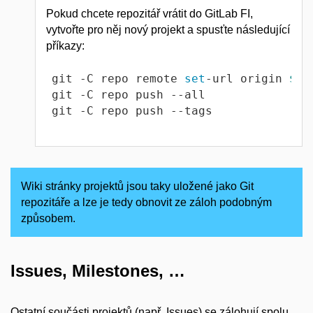
Pokud chcete repozitář vrátit do GitLab FI,
vytvořte pro něj nový projekt a spusťte následující
příkazy:
git -C repo remote 
set
-url origin 
${u
git -C repo push --all

git -C repo push --tags
Wiki stránky projektů jsou taky uložené jako Git
repozitáře a lze je tedy obnovit ze záloh podobným
způsobem.
Issues, Milestones, …
Ostatní součásti projektů (např. Issues) se zálohují spolu