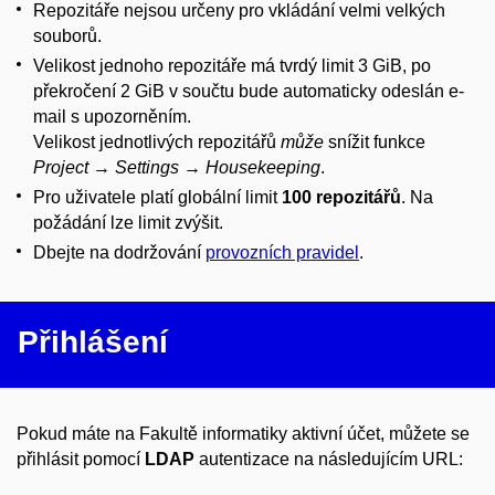
Repozitáře nejsou určeny pro vkládání velmi velkých
souborů.
Velikost jednoho repozitáře má tvrdý limit 3 GiB, po
překročení 2 GiB v součtu bude automaticky odeslán e-
mail s upozorněním.
Velikost jednotlivých repozitářů
může
snížit funkce
Project
→
Settings
→
Housekeeping
.
Pro uživatele platí globální limit
100 repozitářů
. Na
požádání lze limit zvýšit.
Dbejte na dodržování
provozních pravidel
.
Přihlášení
Pokud máte na Fakultě informatiky aktivní účet, můžete se
přihlásit pomocí
LDAP
autentizace na následujícím URL: