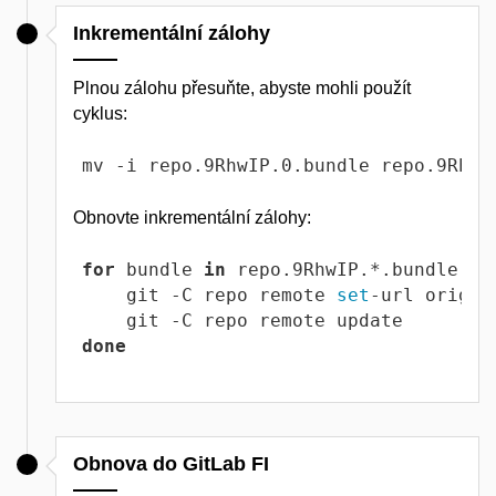
Inkrementální zálohy
Plnou zálohu přesuňte, abyste mohli použít
cyklus:
mv -i repo.9RhwIP.0.bundle repo.9RhwI
Obnovte inkrementální zálohy:
for
 bundle 
in
 repo.9RhwIP.*.bundle; 
d
    git -C repo remote 
set
-url origin
done
Obnova do GitLab FI