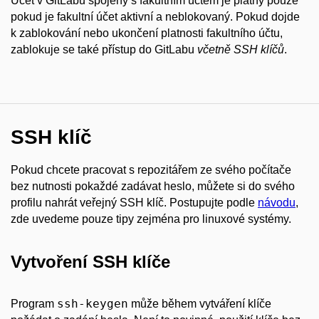
Účet v GitLabu spojený s fakultním účtem je platný pouze
pokud je fakultní účet aktivní a neblokovaný. Pokud dojde
k zablokování nebo ukončení platnosti fakultního účtu,
zablokuje se také přístup do GitLabu
včetně SSH klíčů
.
SSH klíč
Pokud chcete pracovat s repozitářem ze svého počítače
bez nutnosti pokaždé zadávat heslo, můžete si do svého
profilu nahrát veřejný SSH klíč. Postupujte podle
návodu
,
zde uvedeme pouze tipy zejména pro linuxové systémy.
Vytvoření SSH klíče
ssh-keygen
Program
může během vytváření klíče