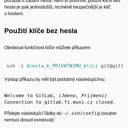
požádat o zadání hesla. Není to povinné, použití klíče bez
hesla je pak jednodušší, nicméně bezpečnější je klíč
s heslem.
Použití klíče bez hesla
Otestovat funkčnost klíče můžete příkazem
ssh -i 
$cesta_k_PRIVATNIMU_klici
 git@gitla
Výstup příkazu by měl být podobný následujícímu:
Welcome to GitLab, 
(Jmeno, Prijmeni)
~/.ssh/config
Přidejte následující řádky do
(soubor
nemusí dosud existovat):