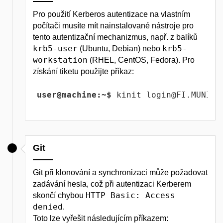
Pro použití Kerberos autentizace na vlastním
počítači musíte mít nainstalované nástroje pro
tento autentizační mechanizmus, např. z balíků
krb5-user
krb5-
(Ubuntu, Debian) nebo
workstation
(RHEL, CentOS, Fedora). Pro
získání tiketu použijte příkaz:
user@machine:~$
 kinit login@FI.MUNI.C
Git
Git při klonování a synchronizaci může požadovat
zadávání hesla, což při autentizaci Kerberem
HTTP Basic: Access
skončí chybou
denied
.
Toto lze vyřešit následujícím příkazem: