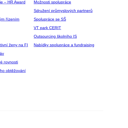
gie – HR Award
Možnosti spolupráce
Sdružení průmyslových partnerů
ým řízením
Spolupráce se SŠ
VT park CERIT
Outsourcing školního IS
tivní ženy na FI
Nabídky spolupráce a fundraising
ráv
é rovnosti
ího obtěžování