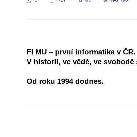
IS
INET
MU
Tech info
FI MU – první informatika v ČR.
V historii, ve vědě, ve svobodě 
Od roku 1994 dodnes.