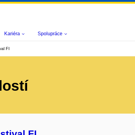
Kariéra
Spolupráce
val FI
lostí
stival FI