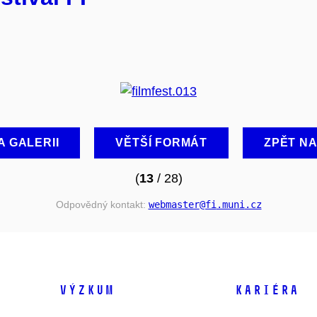
A GALERII
VĚTŠÍ FORMÁT
ZPĚT N
(
13
/ 28)
Odpovědný kontakt:
webmaster
@fi
.muni
.cz
VÝZKUM
KARIÉRA