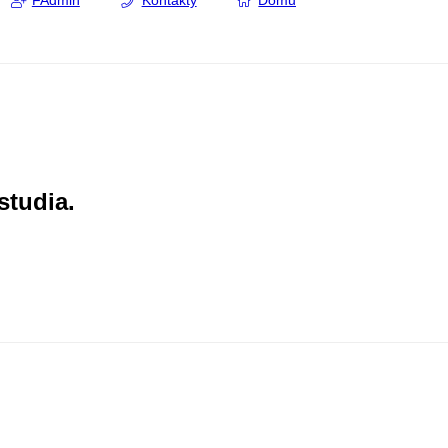
FAdmin
Kontakty
Domů
studia.