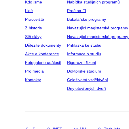
Kdo jsme
Nabídka studijních programů
Lidé
Proč na FI
Pracoviště
Bakalářské programy
Z historie
Navazující magisterské programy
Síň slávy
Navazující magisterské programy 
Důležité dokumenty
Přihláška ke studiu
Akce a konference
Informace o studiu
Fotogalerie událostí
Rigorózní řízení
Pro média
Doktorské studium
Kontakty
Celoživotní vzdělávání
Dny otevřených dveří