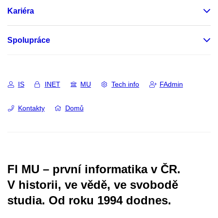
Kariéra
Spolupráce
IS
INET
MU
Tech info
FAdmin
Kontakty
Domů
FI MU – první informatika v ČR.
V historii, ve vědě, ve svobodě
studia.
Od roku 1994 dodnes.