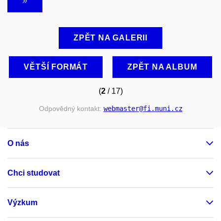
ZPĚT NA GALERII
VĚTŠÍ FORMÁT
ZPĚT NA ALBUM
(
2
/ 17)
Odpovědný kontakt:
webmaster
@fi
.muni
.cz
O nás
Chci studovat
Výzkum