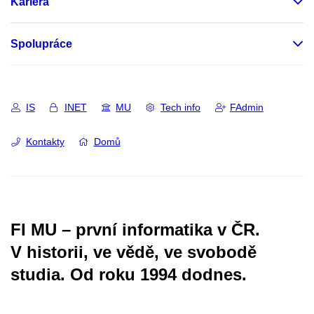
Kariéra
Spolupráce
IS
INET
MU
Tech info
FAdmin
Kontakty
Domů
FI MU – první informatika v ČR.
V historii, ve vědě, ve svobodě
studia.
Od roku 1994 dodnes.