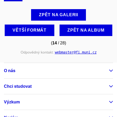
ZPĚT NA GALERII
VĚTŠÍ FORMÁT
ZPĚT NA ALBUM
(
14
/ 28)
Odpovědný kontakt:
webmaster
@fi
.muni
.cz
O nás
Chci studovat
Výzkum