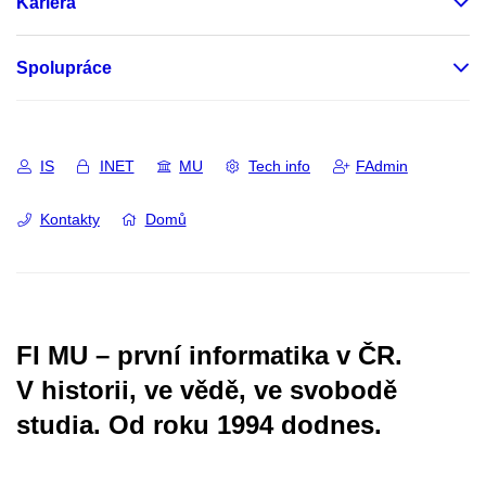
Kariéra
Spolupráce
IS
INET
MU
Tech info
FAdmin
Kontakty
Domů
FI MU – první informatika v ČR.
V historii, ve vědě, ve svobodě
studia.
Od roku 1994 dodnes.