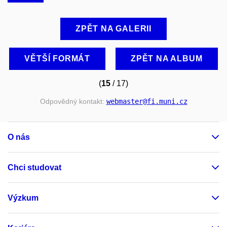
ZPĚT NA GALERII
VĚTŠÍ FORMÁT
ZPĚT NA ALBUM
(
15
/ 17)
Odpovědný kontakt:
webmaster
@fi
.muni
.cz
O nás
Chci studovat
Výzkum