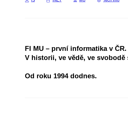
IS
INET
MU
Tech info
FI MU – první informatika v ČR.
V historii, ve vědě, ve svobodě 
Od roku 1994 dodnes.