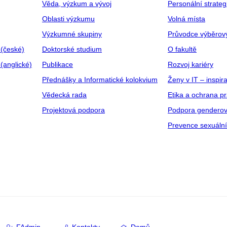
Věda, výzkum a vývoj
Personální strate
Oblasti výzkumu
Volná místa
Výzkumné skupiny
Průvodce výběrov
 (české)
Doktorské studium
O fakultě
(anglické)
Publikace
Rozvoj kariéry
Přednášky a Informatické kolokvium
Ženy v IT – inspira
Vědecká rada
Etika a ochrana p
Projektová podpora
Podpora genderov
Prevence sexuáln