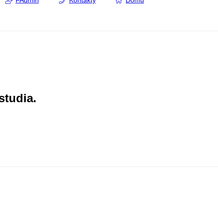
FAdmin
Kontakty
Domů
studia.