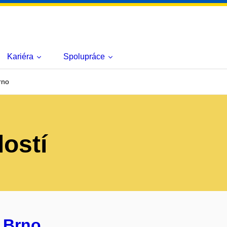
Kariéra
Spolupráce
rno
lostí
 Brno