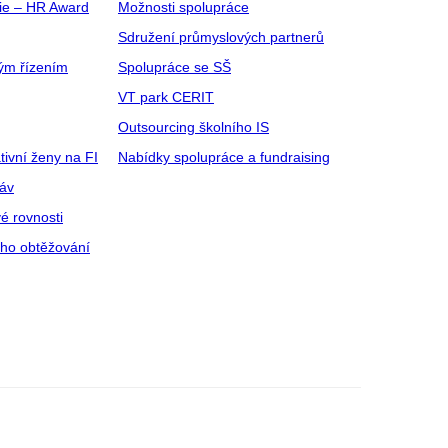
gie – HR Award
Možnosti spolupráce
Sdružení průmyslových partnerů
ým řízením
Spolupráce se SŠ
VT park CERIT
Outsourcing školního IS
tivní ženy na FI
Nabídky spolupráce a fundraising
ráv
é rovnosti
ího obtěžování