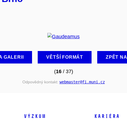
A GALERII
VĚTŠÍ FORMÁT
ZPĚT N
(
16
/ 37)
Odpovědný kontakt:
webmaster
@fi
.muni
.cz
VÝZKUM
KARIÉRA