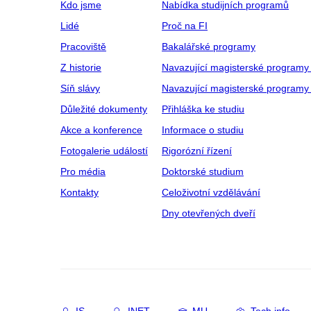
Kdo jsme
Nabídka studijních programů
Lidé
Proč na FI
Pracoviště
Bakalářské programy
Z historie
Navazující magisterské programy
Síň slávy
Navazující magisterské programy 
Důležité dokumenty
Přihláška ke studiu
Akce a konference
Informace o studiu
Fotogalerie událostí
Rigorózní řízení
Pro média
Doktorské studium
Kontakty
Celoživotní vzdělávání
Dny otevřených dveří