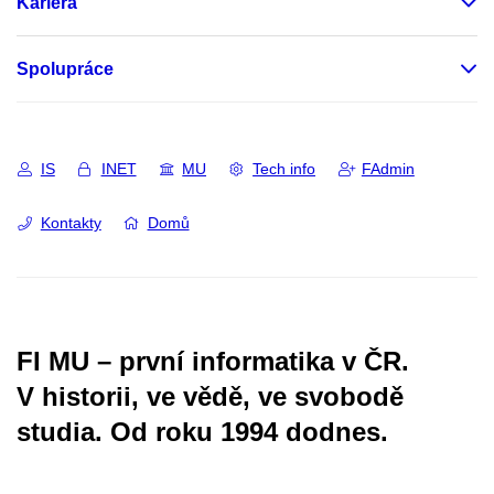
Kariéra
Spolupráce
IS
INET
MU
Tech info
FAdmin
Kontakty
Domů
FI MU – první informatika v ČR.
V historii, ve vědě, ve svobodě
studia.
Od roku 1994 dodnes.