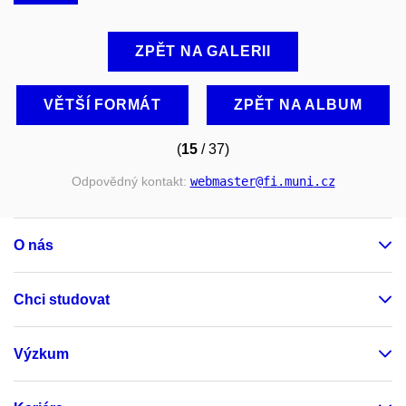
ZPĚT NA GALERII
VĚTŠÍ FORMÁT
ZPĚT NA ALBUM
(
15
/ 37)
Odpovědný kontakt:
webmaster
@fi
.muni
.cz
O nás
Chci studovat
Výzkum