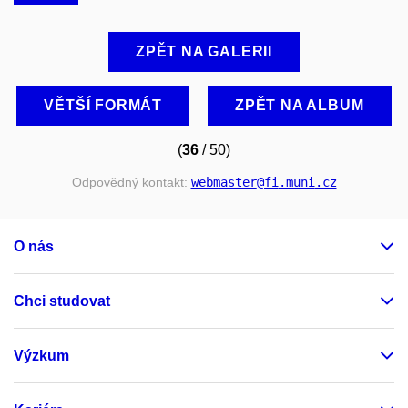
ZPĚT NA GALERII
VĚTŠÍ FORMÁT
ZPĚT NA ALBUM
(
36
/ 50)
Odpovědný kontakt:
webmaster
@fi
.muni
.cz
O nás
Chci studovat
Výzkum