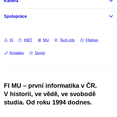
Kariéra
Spolupráce
IS
INET
MU
Tech info
FAdmin
Kontakty
Domů
FI MU – první informatika v ČR.
V historii, ve vědě, ve svobodě
studia.
Od roku 1994 dodnes.