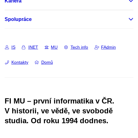
Kariéra
Spolupráce
IS
INET
MU
Tech info
FAdmin
Kontakty
Domů
FI MU – první informatika v ČR.
V historii, ve vědě, ve svobodě
studia.
Od roku 1994 dodnes.