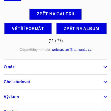
ZPĚT NA GALERII
VĚTŠÍ FORMÁT
ZPĚT NA ALBUM
(
11
/ 77)
Odpovědný kontakt:
webmaster
@fi
.muni
.cz
O nás
Chci studovat
Výzkum