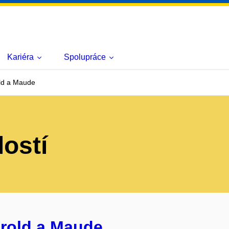
Kariéra
Spolupráce
old a Maude
lostí
arold a Maude