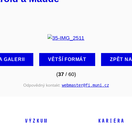
A GALERII
VĚTŠÍ FORMÁT
ZPĚT N
(
37
/ 60)
Odpovědný kontakt:
webmaster
@fi
.muni
.cz
VÝZKUM
KARIÉRA