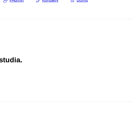
FAdmin
Kontakty
Domů
studia.