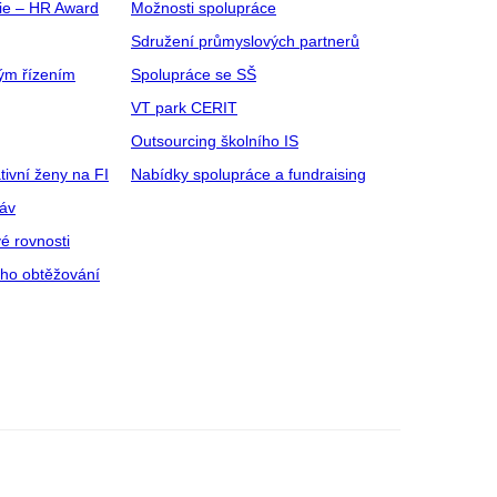
gie – HR Award
Možnosti spolupráce
Sdružení průmyslových partnerů
ým řízením
Spolupráce se SŠ
VT park CERIT
Outsourcing školního IS
tivní ženy na FI
Nabídky spolupráce a fundraising
ráv
é rovnosti
ího obtěžování