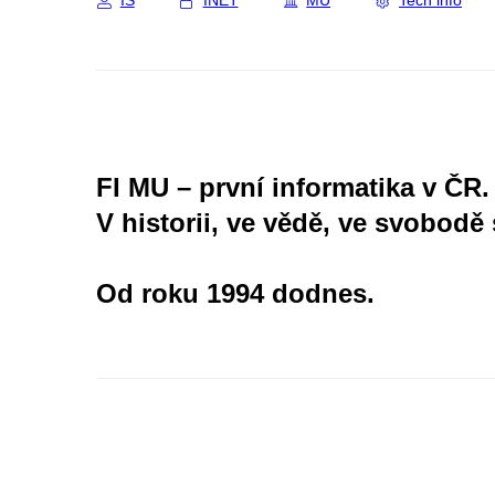
IS
INET
MU
Tech info
FI MU – první informatika v ČR.
V historii, ve vědě, ve svobodě 
Od roku 1994 dodnes.