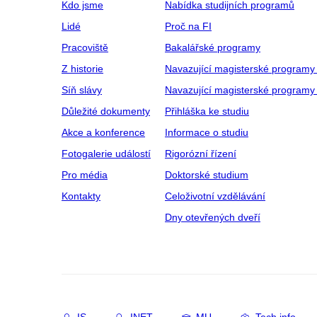
Kdo jsme
Nabídka studijních programů
Lidé
Proč na FI
Pracoviště
Bakalářské programy
Z historie
Navazující magisterské programy
Síň slávy
Navazující magisterské programy 
Důležité dokumenty
Přihláška ke studiu
Akce a konference
Informace o studiu
Fotogalerie událostí
Rigorózní řízení
Pro média
Doktorské studium
Kontakty
Celoživotní vzdělávání
Dny otevřených dveří