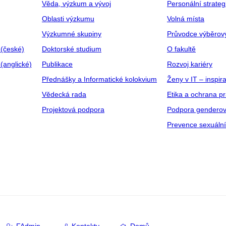
Věda, výzkum a vývoj
Personální strate
Oblasti výzkumu
Volná místa
Výzkumné skupiny
Průvodce výběrov
 (české)
Doktorské studium
O fakultě
(anglické)
Publikace
Rozvoj kariéry
Přednášky a Informatické kolokvium
Ženy v IT – inspira
Vědecká rada
Etika a ochrana p
Projektová podpora
Podpora genderov
Prevence sexuáln