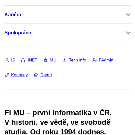
Kariéra
Spolupráce
IS
INET
MU
Tech info
FAdmin
Kontakty
Domů
FI MU – první informatika v ČR.
V historii, ve vědě, ve svobodě
studia.
Od roku 1994 dodnes.