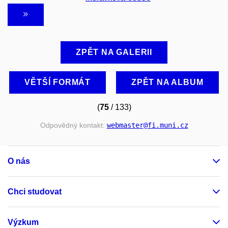
ZPĚT NA GALERII
VĚTŠÍ FORMÁT
ZPĚT NA ALBUM
(
75
/ 133)
Odpovědný kontakt:
webmaster
@fi
.muni
.cz
O nás
Chci studovat
Výzkum