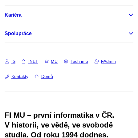
Kariéra
Spolupráce
IS
INET
MU
Tech info
FAdmin
Kontakty
Domů
FI MU – první informatika v ČR.
V historii, ve vědě, ve svobodě
studia.
Od roku 1994 dodnes.