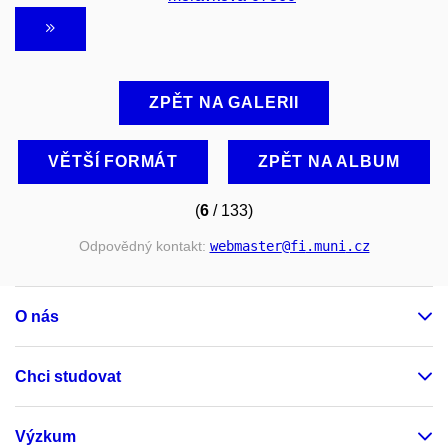
ZPĚT NA GALERII
VĚTŠÍ FORMÁT
ZPĚT NA ALBUM
(
6
/ 133)
Odpovědný kontakt:
webmaster
@fi
.muni
.cz
O nás
Chci studovat
Výzkum