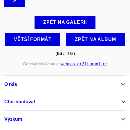
ZPĚT NA GALERII
VĚTŠÍ FORMÁT
ZPĚT NA ALBUM
(
66
/ 103)
Odpovědný kontakt:
webmaster
@fi
.muni
.cz
O nás
Chci studovat
Výzkum