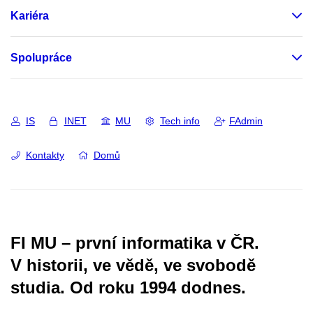
Kariéra
Spolupráce
IS
INET
MU
Tech info
FAdmin
Kontakty
Domů
FI MU – první informatika v ČR.
V historii, ve vědě, ve svobodě
studia.
Od roku 1994 dodnes.