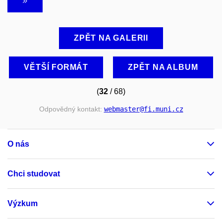
ZPĚT NA GALERII
VĚTŠÍ FORMÁT
ZPĚT NA ALBUM
(
32
/ 68)
Odpovědný kontakt:
webmaster
@fi
.muni
.cz
O nás
Chci studovat
Výzkum