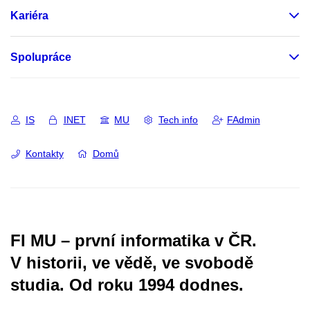
Kariéra
Spolupráce
IS
INET
MU
Tech info
FAdmin
Kontakty
Domů
FI MU – první informatika v ČR.
V historii, ve vědě, ve svobodě
studia.
Od roku 1994 dodnes.