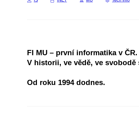
IS
INET
MU
Tech info
FI MU – první informatika v ČR.
V historii, ve vědě, ve svobodě 
Od roku 1994 dodnes.