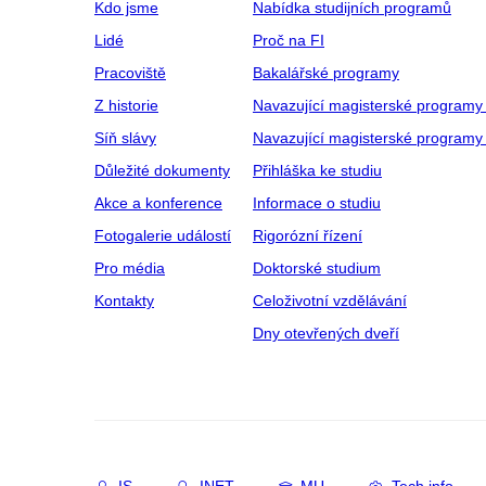
Kdo jsme
Nabídka studijních programů
Lidé
Proč na FI
Pracoviště
Bakalářské programy
Z historie
Navazující magisterské programy
Síň slávy
Navazující magisterské programy 
Důležité dokumenty
Přihláška ke studiu
Akce a konference
Informace o studiu
Fotogalerie událostí
Rigorózní řízení
Pro média
Doktorské studium
Kontakty
Celoživotní vzdělávání
Dny otevřených dveří