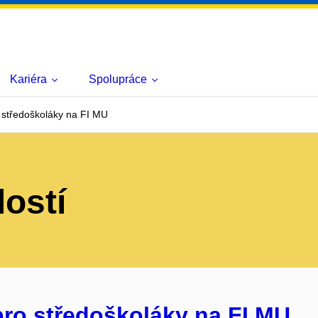
Kariéra
Spolupráce
 středoškoláky na FI MU
lostí
pro středoškoláky na FI MU