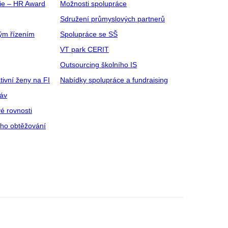
gie – HR Award
Možnosti spolupráce
Sdružení průmyslových partnerů
ým řízením
Spolupráce se SŠ
VT park CERIT
Outsourcing školního IS
tivní ženy na FI
Nabídky spolupráce a fundraising
ráv
é rovnosti
ího obtěžování