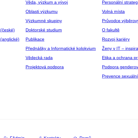
Věda, výzkum a vývoj
Personální strate
Oblasti výzkumu
Volná místa
Výzkumné skupiny
Průvodce výběrov
 (české)
Doktorské studium
O fakultě
(anglické)
Publikace
Rozvoj kariéry
Přednášky a Informatické kolokvium
Ženy v IT – inspira
Vědecká rada
Etika a ochrana p
Projektová podpora
Podpora genderov
Prevence sexuáln