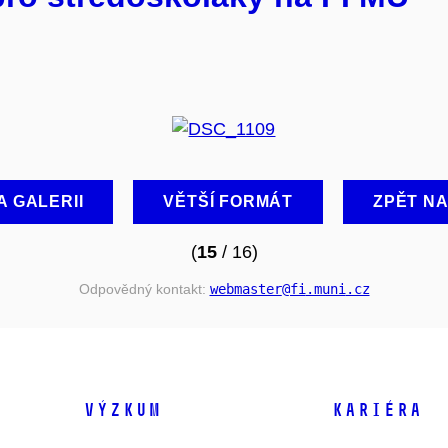
A GALERII
VĚTŠÍ FORMÁT
ZPĚT N
(
15
/ 16)
Odpovědný kontakt:
webmaster
@fi
.muni
.cz
VÝZKUM
KARIÉRA