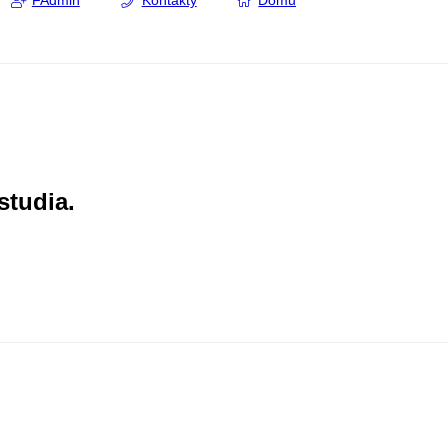
FAdmin
Kontakty
Domů
studia.