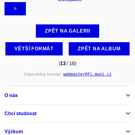
ZPĚT NA GALERII
VĚTŠÍ FORMÁT
ZPĚT NA ALBUM
(
13
/ 16)
Odpovědný kontakt:
webmaster
@fi
.muni
.cz
O nás
Chci studovat
Výzkum