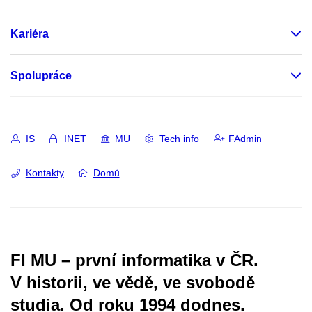
Kariéra
Spolupráce
IS
INET
MU
Tech info
FAdmin
Kontakty
Domů
FI MU – první informatika v ČR.
V historii, ve vědě, ve svobodě
studia.
Od roku 1994 dodnes.