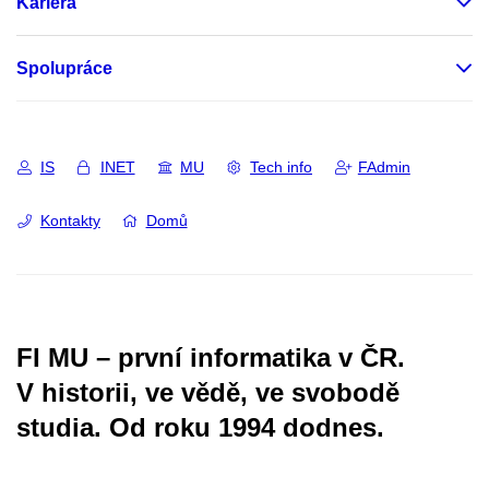
Kariéra
Spolupráce
IS
INET
MU
Tech info
FAdmin
Kontakty
Domů
FI MU – první informatika v ČR.
V historii, ve vědě, ve svobodě
studia.
Od roku 1994 dodnes.