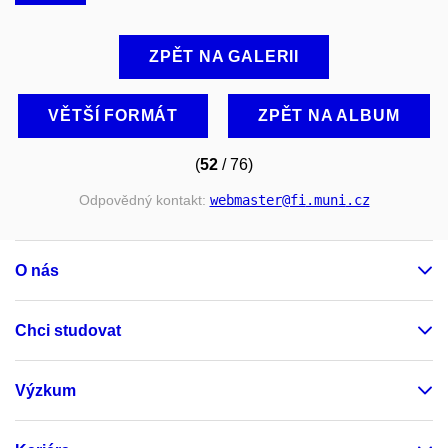
ZPĚT NA GALERII
VĚTŠÍ FORMÁT
ZPĚT NA ALBUM
(
52
/ 76)
Odpovědný kontakt:
webmaster
@fi
.muni
.cz
O nás
Chci studovat
Výzkum