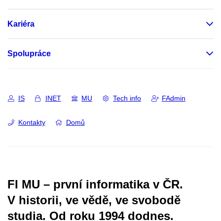
Kariéra
Spolupráce
IS
INET
MU
Tech info
FAdmin
Kontakty
Domů
FI MU – první informatika v ČR.
V historii, ve vědě, ve svobodě
studia.
Od roku 1994 dodnes.