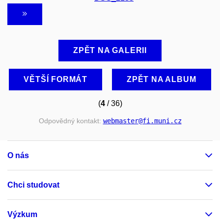
ZPĚT NA GALERII
VĚTŠÍ FORMÁT
ZPĚT NA ALBUM
(
4
/ 36)
Odpovědný kontakt:
webmaster
@fi
.muni
.cz
O nás
Chci studovat
Výzkum