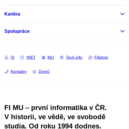
Kariéra
Spolupráce
IS
INET
MU
Tech info
FAdmin
Kontakty
Domů
FI MU – první informatika v ČR.
V historii, ve vědě, ve svobodě
studia.
Od roku 1994 dodnes.