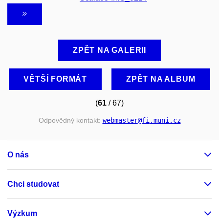
ZPĚT NA GALERII
VĚTŠÍ FORMÁT
ZPĚT NA ALBUM
(
61
/ 67)
Odpovědný kontakt:
webmaster
@fi
.muni
.cz
O nás
Chci studovat
Výzkum