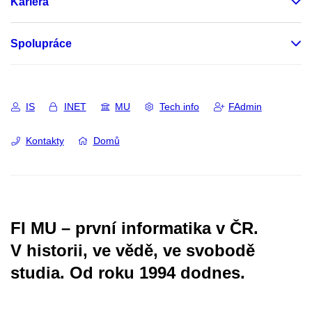
Kariéra
Spolupráce
IS
INET
MU
Tech info
FAdmin
Kontakty
Domů
FI MU – první informatika v ČR.
V historii, ve vědě, ve svobodě
studia.
Od roku 1994 dodnes.