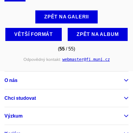
ZPĚT NA GALERII
VĚTŠÍ FORMÁT
ZPĚT NA ALBUM
(
55
/ 55)
Odpovědný kontakt:
webmaster
@fi
.muni
.cz
O nás
Chci studovat
Výzkum