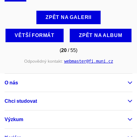
ZPĚT NA GALERII
VĚTŠÍ FORMÁT
ZPĚT NA ALBUM
(
20
/ 55)
Odpovědný kontakt:
webmaster
@fi
.muni
.cz
O nás
Chci studovat
Výzkum