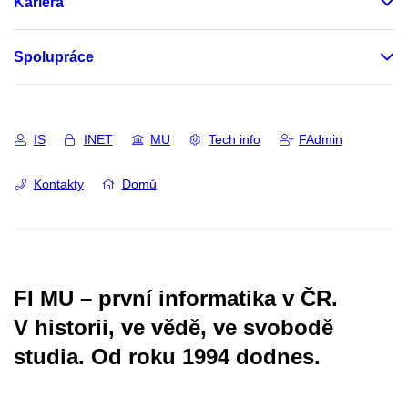
Kariéra
Spolupráce
IS
INET
MU
Tech info
FAdmin
Kontakty
Domů
FI MU – první informatika v ČR.
V historii, ve vědě, ve svobodě
studia.
Od roku 1994 dodnes.