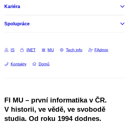
Kariéra
Spolupráce
IS
INET
MU
Tech info
FAdmin
Kontakty
Domů
FI MU – první informatika v ČR.
V historii, ve vědě, ve svobodě
studia.
Od roku 1994 dodnes.