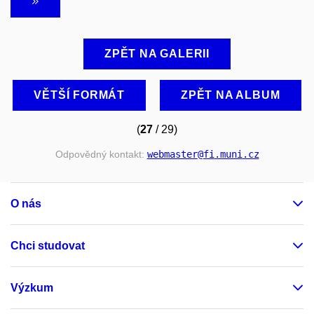
ZPĚT NA GALERII
VĚTŠÍ FORMÁT
ZPĚT NA ALBUM
(
27
/ 29)
Odpovědný kontakt:
webmaster
@fi
.muni
.cz
O nás
Chci studovat
Výzkum