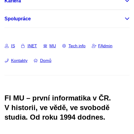
Kariéra
Spolupráce
IS
INET
MU
Tech info
FAdmin
Kontakty
Domů
FI MU – první informatika v ČR.
V historii, ve vědě, ve svobodě
studia.
Od roku 1994 dodnes.