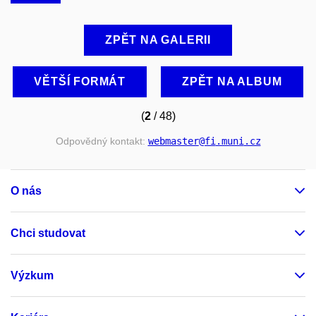
ZPĚT NA GALERII
VĚTŠÍ FORMÁT
ZPĚT NA ALBUM
(
2
/ 48)
Odpovědný kontakt:
webmaster
@fi
.muni
.cz
O nás
Chci studovat
Výzkum