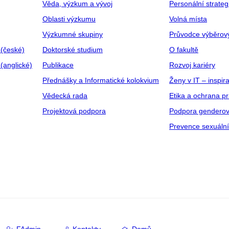
Věda, výzkum a vývoj
Personální strate
Oblasti výzkumu
Volná místa
Výzkumné skupiny
Průvodce výběrov
 (české)
Doktorské studium
O fakultě
(anglické)
Publikace
Rozvoj kariéry
Přednášky a Informatické kolokvium
Ženy v IT – inspira
Vědecká rada
Etika a ochrana p
Projektová podpora
Podpora genderov
Prevence sexuáln