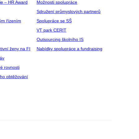
gie – HR Award
Možnosti spolupráce
Sdružení průmyslových partnerů
ým řízením
Spolupráce se SŠ
VT park CERIT
Outsourcing školního IS
tivní ženy na FI
Nabídky spolupráce a fundraising
ráv
é rovnosti
ího obtěžování