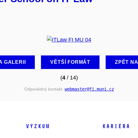
A GALERII
VĚTŠÍ FORMÁT
ZPĚT N
(
4
/ 14)
Odpovědný kontakt:
webmaster
@fi
.muni
.cz
VÝZKUM
KARIÉRA