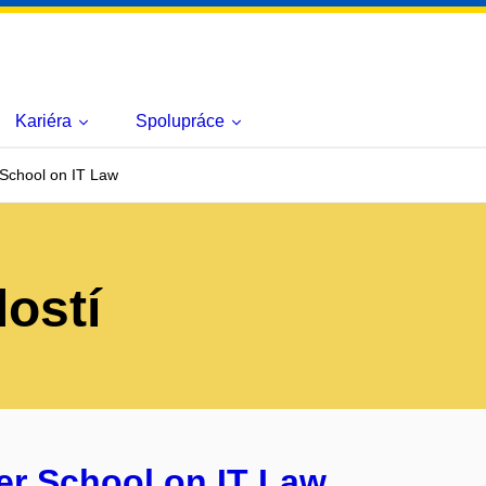
Kariéra
Spolupráce
School on IT Law
lostí
r School on IT Law