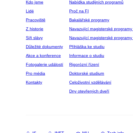
Kdo jsme
Nabídka studijních programů
Lidé
Proč na FI
Pracoviště
Bakalářské programy
Z historie
Navazující magisterské programy
Síň slávy
Navazující magisterské programy 
Důležité dokumenty
Přihláška ke studiu
Akce a konference
Informace o studiu
Fotogalerie událostí
Rigorózní řízení
Pro média
Doktorské studium
Kontakty
Celoživotní vzdělávání
Dny otevřených dveří