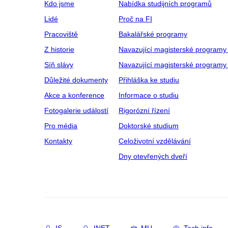
Kdo jsme
Nabídka studijních programů
Lidé
Proč na FI
Pracoviště
Bakalářské programy
Z historie
Navazující magisterské programy
Síň slávy
Navazující magisterské programy 
Důležité dokumenty
Přihláška ke studiu
Akce a konference
Informace o studiu
Fotogalerie událostí
Rigorózní řízení
Pro média
Doktorské studium
Kontakty
Celoživotní vzdělávání
Dny otevřených dveří