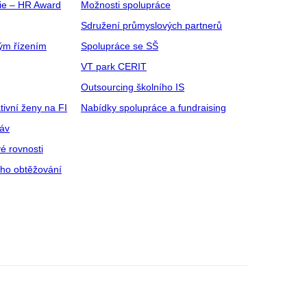
gie – HR Award
Možnosti spolupráce
Sdružení průmyslových partnerů
ým řízením
Spolupráce se SŠ
VT park CERIT
Outsourcing školního IS
tivní ženy na FI
Nabídky spolupráce a fundraising
ráv
é rovnosti
ího obtěžování