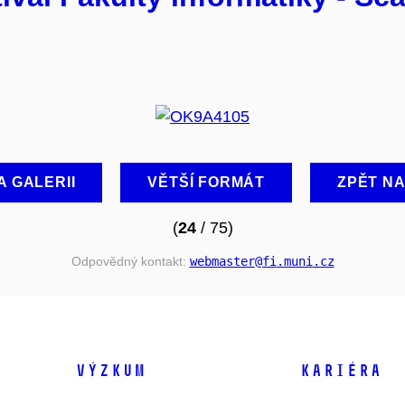
A GALERII
VĚTŠÍ FORMÁT
ZPĚT N
(
24
/ 75)
Odpovědný kontakt:
webmaster
@fi
.muni
.cz
VÝZKUM
KARIÉRA