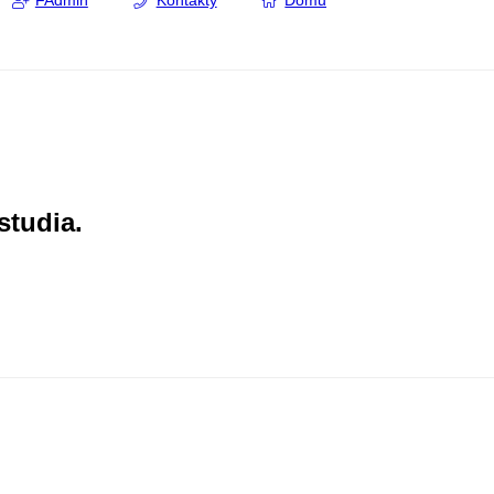
FAdmin
Kontakty
Domů
studia.