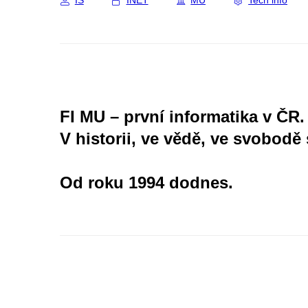
IS
INET
MU
Tech info
FI MU – první informatika v ČR.
V historii, ve vědě, ve svobodě 
Od roku 1994 dodnes.