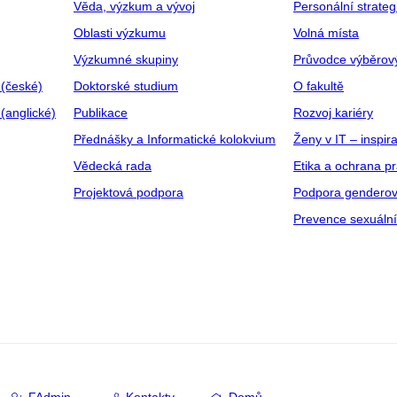
Věda, výzkum a vývoj
Personální strate
Oblasti výzkumu
Volná místa
Výzkumné skupiny
Průvodce výběrov
 (české)
Doktorské studium
O fakultě
(anglické)
Publikace
Rozvoj kariéry
Přednášky a Informatické kolokvium
Ženy v IT – inspira
Vědecká rada
Etika a ochrana p
Projektová podpora
Podpora genderov
Prevence sexuáln