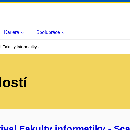
Kariéra
Spolupráce
l Fakulty informatiky - …
lostí
ival Fakulty informatiky - Sca