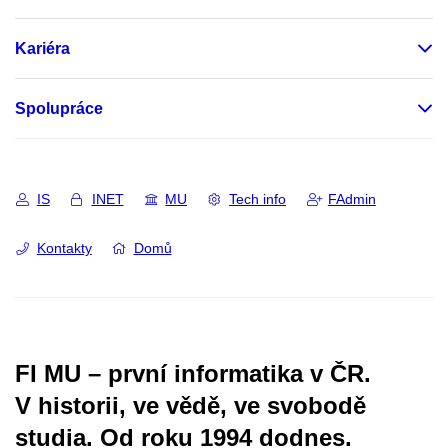
Kariéra
Spolupráce
IS
INET
MU
Tech info
FAdmin
Kontakty
Domů
FI MU – první informatika v ČR.
V historii, ve vědě, ve svobodě
studia.
Od roku 1994 dodnes.