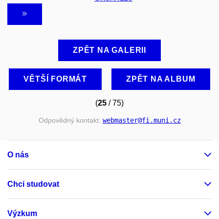
ZPĚT NA GALERII
VĚTŠÍ FORMÁT
ZPĚT NA ALBUM
(
25
/ 75)
Odpovědný kontakt:
webmaster
@fi
.muni
.cz
O nás
Chci studovat
Výzkum