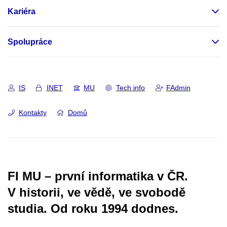
Kariéra
Spolupráce
IS
INET
MU
Tech info
FAdmin
Kontakty
Domů
FI MU – první informatika v ČR.
V historii, ve vědě, ve svobodě
studia.
Od roku 1994 dodnes.