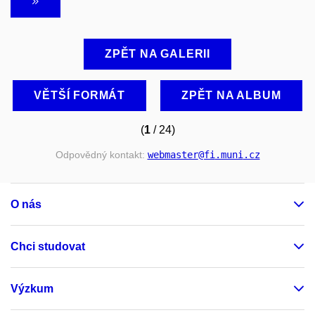
ZPĚT NA GALERII
VĚTŠÍ FORMÁT
ZPĚT NA ALBUM
(
1
/ 24)
Odpovědný kontakt:
webmaster
@fi
.muni
.cz
O nás
Chci studovat
Výzkum