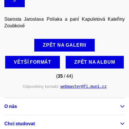
Starosta Jaroslava Poliaka a paní Kapuletová Kateřiny
Zoubkové
ZPĚT NA GALERII
VĚTŠÍ FORMÁT
ZPĚT NA ALBUM
(
35
/ 44)
Odpovědný kontakt:
webmaster
@fi
.muni
.cz
O nás
Chci studovat