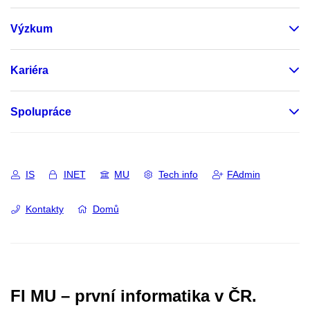
Výzkum
Kariéra
Spolupráce
IS
INET
MU
Tech info
FAdmin
Kontakty
Domů
FI MU – první informatika v ČR.