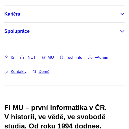
Kariéra
Spolupráce
IS
INET
MU
Tech info
FAdmin
Kontakty
Domů
FI MU – první informatika v ČR.
V historii, ve vědě, ve svobodě
studia.
Od roku 1994 dodnes.