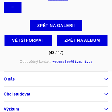
ZPĚT NA GALERII
VĚTŠÍ FORMÁT
ZPĚT NA ALBUM
(
43
/ 47)
Odpovědný kontakt:
webmaster
@fi
.muni
.cz
O nás
Chci studovat
Výzkum