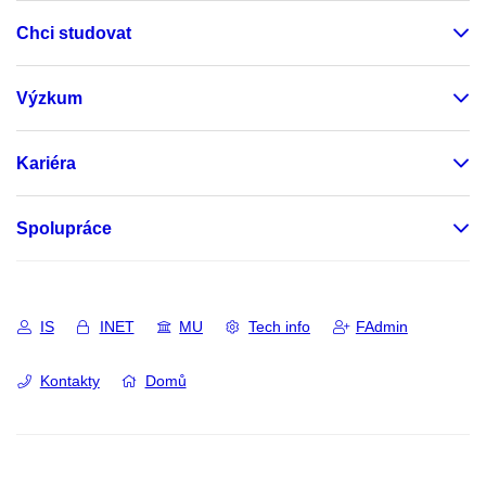
Chci studovat
Výzkum
Kariéra
Spolupráce
IS
INET
MU
Tech info
FAdmin
Kontakty
Domů