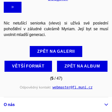
Nic netušící seniorka (vlevo) si užívá své poslední
pohoštění v záludné cukrárně Myriam. Její byt se musí
uvolnit mladší generaci.
ZPĚT NA GALERII
VĚTŠÍ FORMÁT
ZPĚT NA ALBUM
(
5
/ 47)
Odpovědný kontakt:
webmaster
@fi
.muni
.cz
O nás