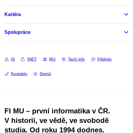
Kariéra
Spolupráce
IS
INET
MU
Tech info
FAdmin
Kontakty
Domů
FI MU – první informatika v ČR.
V historii, ve vědě, ve svobodě
studia.
Od roku 1994 dodnes.