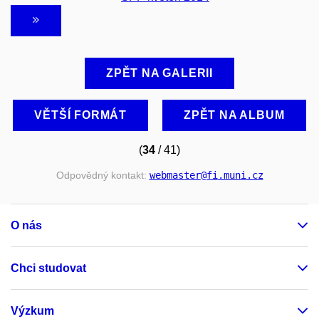
ZPĚT NA GALERII
VĚTŠÍ FORMÁT
ZPĚT NA ALBUM
(
34
/ 41)
Odpovědný kontakt:
webmaster
@fi
.muni
.cz
O nás
Chci studovat
Výzkum