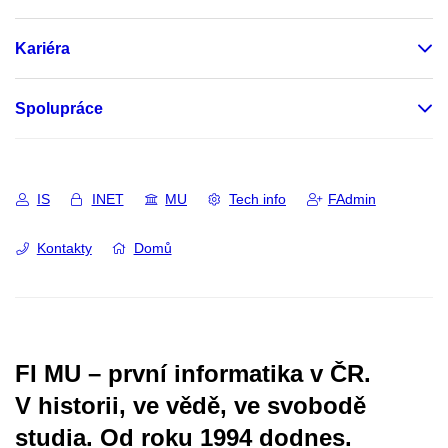
Kariéra
Spolupráce
IS
INET
MU
Tech info
FAdmin
Kontakty
Domů
FI MU – první informatika v ČR.
V historii, ve vědě, ve svobodě
studia.
Od roku 1994 dodnes.