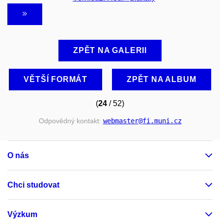
ZPĚT NA GALERII
VĚTŠÍ FORMÁT
ZPĚT NA ALBUM
(
24
/ 52)
Odpovědný kontakt:
webmaster
@fi
.muni
.cz
O nás
Chci studovat
Výzkum