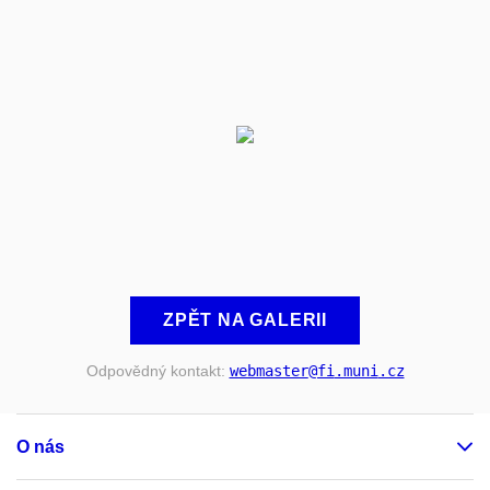
ZPĚT NA GALERII
Odpovědný kontakt:
webmaster
@fi
.muni
.cz
O nás