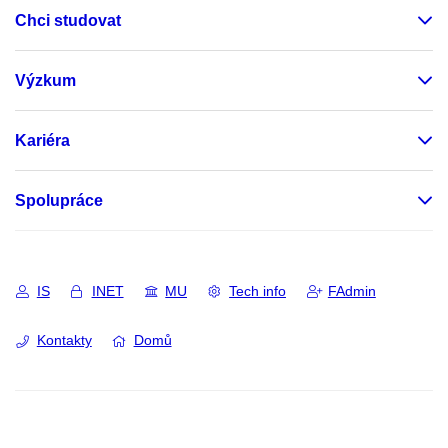
Chci studovat
Výzkum
Kariéra
Spolupráce
IS
INET
MU
Tech info
FAdmin
Kontakty
Domů