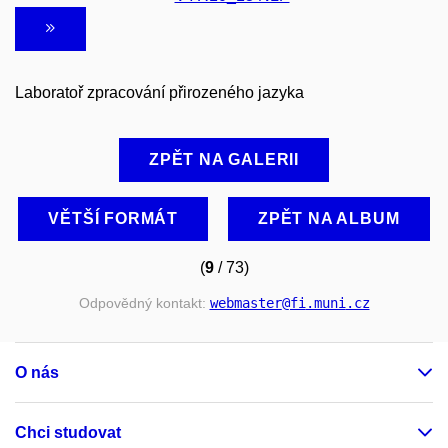
Laboratoř zpracování přirozeného jazyka
ZPĚT NA GALERII
VĚTŠÍ FORMÁT
ZPĚT NA ALBUM
(
9
/ 73)
Odpovědný kontakt:
webmaster
@fi
.muni
.cz
O nás
Chci studovat