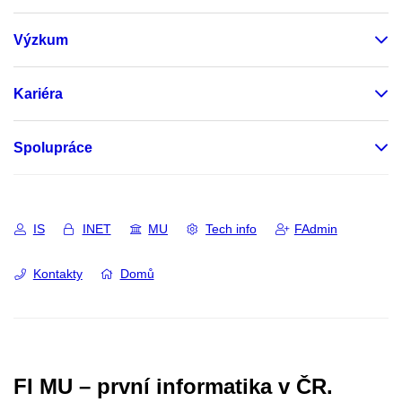
Výzkum
Kariéra
Spolupráce
IS
INET
MU
Tech info
FAdmin
Kontakty
Domů
FI MU – první informatika v ČR.