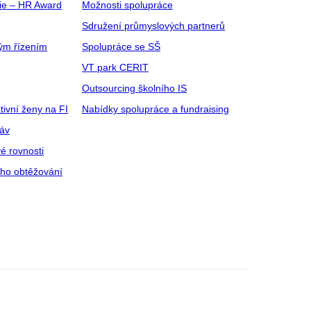
gie – HR Award
Možnosti spolupráce
Sdružení průmyslových partnerů
ým řízením
Spolupráce se SŠ
VT park CERIT
Outsourcing školního IS
tivní ženy na FI
Nabídky spolupráce a fundraising
ráv
é rovnosti
ího obtěžování