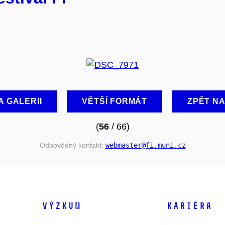
A GALERII
VĚTŠÍ FORMÁT
ZPĚT N
(
56
/ 66)
Odpovědný kontakt:
webmaster
@fi
.muni
.cz
VÝZKUM
KARIÉRA