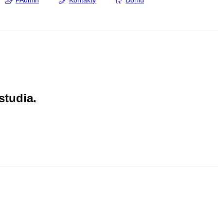
FAdmin
Kontakty
Domů
studia.