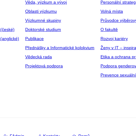
Věda, výzkum a vývoj
Personální strate
Oblasti výzkumu
Volná místa
Výzkumné skupiny
Průvodce výběrov
 (české)
Doktorské studium
O fakultě
(anglické)
Publikace
Rozvoj kariéry
Přednášky a Informatické kolokvium
Ženy v IT – inspira
Vědecká rada
Etika a ochrana p
Projektová podpora
Podpora genderov
Prevence sexuáln