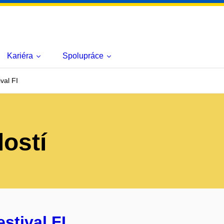
Kariéra
Spolupráce
val FI
lostí
estival FI