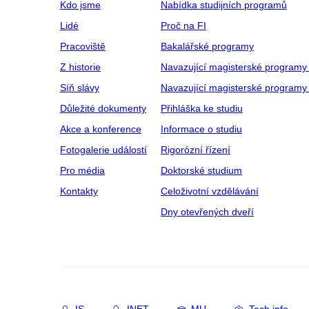
Kdo jsme
Nabídka studijních programů
Lidé
Proč na FI
Pracoviště
Bakalářské programy
Z historie
Navazující magisterské programy
Síň slávy
Navazující magisterské programy 
Důležité dokumenty
Přihláška ke studiu
Akce a konference
Informace o studiu
Fotogalerie událostí
Rigorózní řízení
Pro média
Doktorské studium
Kontakty
Celoživotní vzdělávání
Dny otevřených dveří