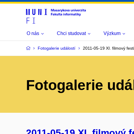
O nás
Chci studovat
Výzkum
Fotogalerie událostí
2011-05-19 XI. filmový festi
Fotogalerie udá
2011-05-19 XI. filmový f