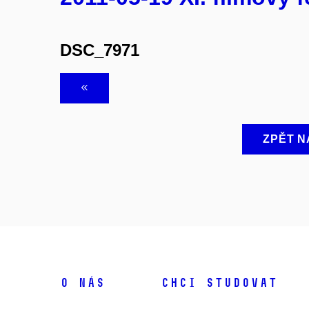
DSC_7971
ZPĚT N
O NÁS
CHCI STUDOVAT