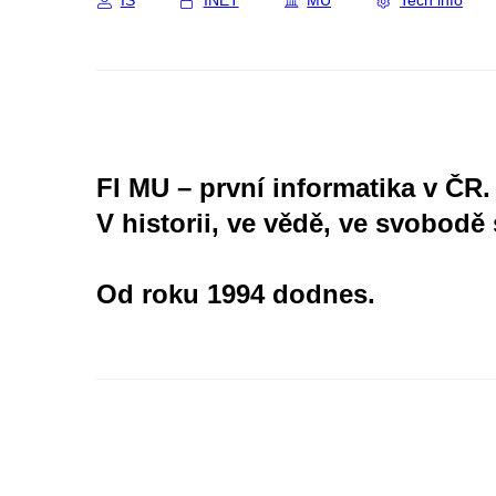
IS
INET
MU
Tech info
FI MU – první informatika v ČR.
V historii, ve vědě, ve svobodě 
Od roku 1994 dodnes.