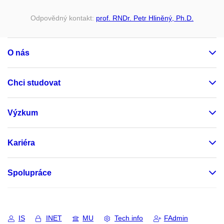
Odpovědný kontakt:
prof. RNDr. Petr Hliněný, Ph.D.
O nás
Chci studovat
Výzkum
Kariéra
Spolupráce
IS
INET
MU
Tech info
FAdmin