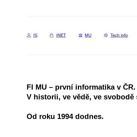
IS
INET
MU
Tech info
FI MU – první informatika v ČR.
V historii, ve vědě, ve svobodě 
Od roku 1994 dodnes.