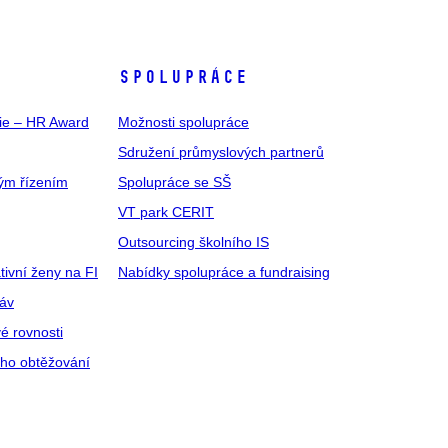
SPOLUPRÁCE
gie – HR Award
Možnosti spolupráce
Sdružení průmyslových partnerů
ým řízením
Spolupráce se SŠ
VT park CERIT
Outsourcing školního IS
tivní ženy na FI
Nabídky spolupráce a fundraising
ráv
é rovnosti
ího obtěžování