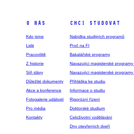
O NÁS
CHCI STUDOVAT
Kdo jsme
Nabídka studijních programů
Lidé
Proč na FI
Pracoviště
Bakalářské programy
Z historie
Navazující magisterské programy
Síň slávy
Navazující magisterské programy 
Důležité dokumenty
Přihláška ke studiu
Akce a konference
Informace o studiu
Fotogalerie událostí
Rigorózní řízení
Pro média
Doktorské studium
Kontakty
Celoživotní vzdělávání
Dny otevřených dveří