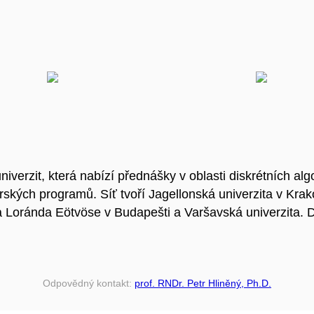
iverzit, která nabízí přednášky v oblasti diskrétních alg
ských programů. Síť tvoří Jagellonská univerzita v Krak
ta Loránda Eötvöse v Budapešti a Varšavská univerzita. D
Odpovědný kontakt:
prof. RNDr. Petr Hliněný, Ph.D.