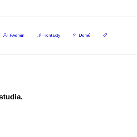
FAdmin
Kontakty
Domů
studia.