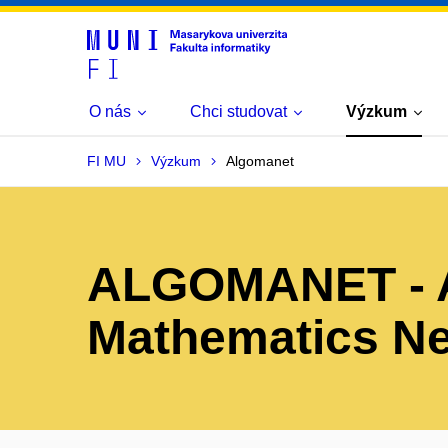
O nás
Chci studovat
Výzkum
FI MU
Výzkum
Algomanet
ALGOMANET - A
Mathematics N