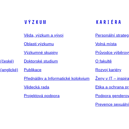
VÝZKUM
KARIÉRA
Věda, výzkum a vývoj
Personální strate
Oblasti výzkumu
Volná místa
Výzkumné skupiny
Průvodce výběrov
 (české)
Doktorské studium
O fakultě
(anglické)
Publikace
Rozvoj kariéry
Přednášky a Informatické kolokvium
Ženy v IT – inspira
Vědecká rada
Etika a ochrana p
Projektová podpora
Podpora genderov
Prevence sexuáln