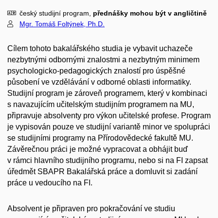
český studijní program,
přednášky mohou být v angličtině
Mgr. Tomáš Foltýnek, Ph.D.
Cílem tohoto bakalářského studia je vybavit uchazeče
nezbytnými odbornými znalostmi a nezbytným minimem
psychologicko-pedagogických znalostí pro úspěšné
působení ve vzdělávání v odborné oblasti informatiky.
Studijní program je zároveň programem, který v kombinaci
s navazujícím učitelským studijním programem na MU,
připravuje absolventy pro výkon učitelské profese. Program
je vypisován pouze ve studijní variantě minor ve spolupráci
se studijními programy na Přírodovědecké fakultě MU.
Závěrečnou práci je možné vypracovat a obhájit buď
v rámci hlavního studijního programu, nebo si na FI zapsat
úředmět SBAPR Bakalářská práce a domluvit si zadání
práce u vedoucího na FI.
Absolvent je připraven pro pokračování ve studiu