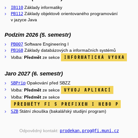
IB110
Základy informatiky
PB112
Základy objektově orientovaného programování
v jazyce Java
Podzim 2026 (5. semestr)
PB007
Software Engineering I
PB168
Základy databázových a informačních systémů
Informatická výuka
Volba:
Předmět
ze sekce
Jaro 2027 (6. semestr)
SBPrip
Opakování před SBZZ
Vývoj aplikací
Volba:
Předmět
ze sekce
Volba:
Předmět
ze sekce
předměty FI s prefixem I nebo P
SZB
Státní zkouška (bakalářský studijní program)
Odpovědný kontakt:
prodekan
.prog
@fi
.muni
.cz