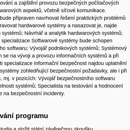
ování a zajištění provozu bezpečných počítačových
warových aspektů, včetně síťové komunikace.
bude připraven navrhovat řešení praktických problémů
pravovat hardwarové systémy a nasazovat je, najde
ch systémů; Návrhář a analytik hardwarových systémů;
t specializace Softwarové systémy bude schopen
vého softwaru; Vývojář podnikových systémů; Systémový
ch se na vývoji a provozu informačních systémů a při
nti specializace Informační bezpečnost najdou uplatnění
 systémy zohledňující bezpečnostní požadavky, ale i při
, mj. v pozicích: Vývojář bezpečnostního softwaru
elnosti systémů; Specialista na testování a hodnocení
e na bezpečnostní incidenty.
vání programu
tudia a složit státní závěrečnou zkoušku.