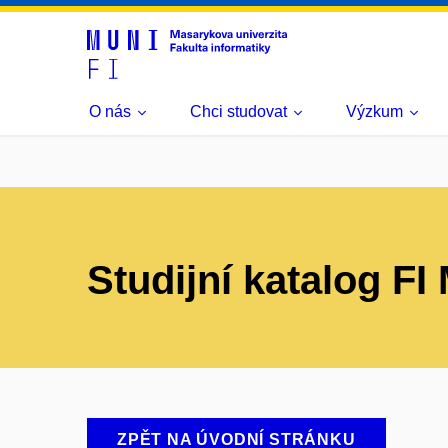
O nás
Chci studovat
Výzkum
Studijní katalog F
ZPĚT NA ÚVODNÍ STRÁNKU