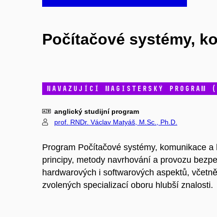
Počítačové systémy, k
navazující magisterský program (
anglický studijní program
prof. RNDr. Václav Matyáš, M.Sc., Ph.D.
Program Počítačové systémy, komunikace a b
principy, metody navrhování a provozu bez
hardwarových i softwarových aspektů, včetně
zvolených specializací oboru hlubší znalosti.