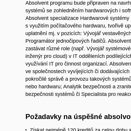
Absolvent programu bude připraven na navrh
systémů se zohledněním hardwarových i soft
Absolvent specializace Hardwarové systémy 
s využitím počítačového hardwaru, tvořivě u
uplatnění mj. v pozicích: Vývojář vestavěný
Programátor jednočipových řadičů. Absolven
zastávat různé role (např. Vývojář systémo
inženýr pro cloud) v IT odděleních podílející
využívání IT pro činnost organizací. Absolve
ve společnostech vyvíjejících či dodávajících
pokročilé správě a provozu takových systémů
nebo hardwaru; Analytik bezpečnosti a zranit
bezpečnosti systémů či Specialista pro reakc
Požadavky na úspěšné absolvo
Získat nejméně 120 kreditů za celou dobu s