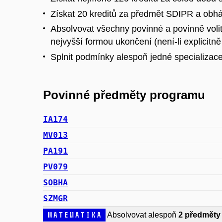
Získat 20 kreditů za předmět SDIPR a obháj
Absolvovat všechny povinné a povinně voli
nejvyšší formou ukončení (není-li explicitně
Splnit podmínky alespoň jedné specializace
Povinné předměty programu
IA174
MV013
PA191
PV079
SOBHA
SZMGR
Matematika
Absolvovat alespoň
2 předměty