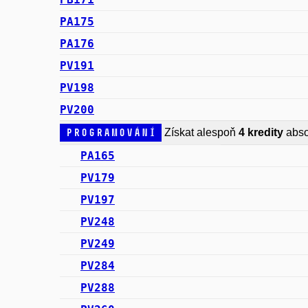
PA175
PA176
PV191
PV198
PV200
Programování
Získat alespoň
4 kredity
abso
PA165
PV179
PV197
PV248
PV249
PV284
PV288