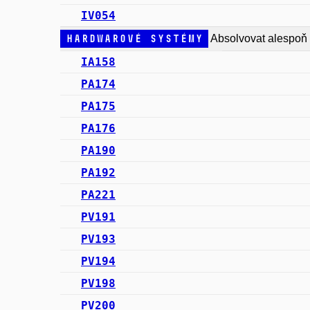
IV054
Hardwarové systémy
Absolvovat alespoň
IA158
PA174
PA175
PA176
PA190
PA192
PA221
PV191
PV193
PV194
PV198
PV200