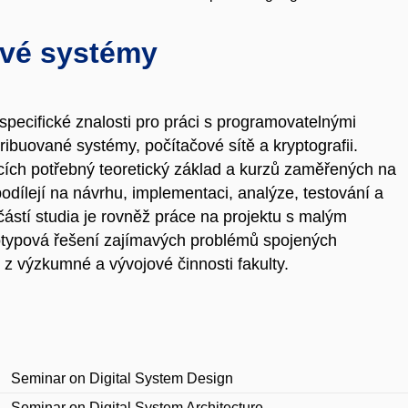
ové systémy
pecifické znalosti pro práci s programovatelnými
stribuované systémy, počítačové sítě a kryptografii.
ích potřebný teoretický základ a kurzů zaměřených na
podílejí na návrhu, implementaci, analýze, testování a
stí studia je rovněž práce na projektu s malým
typová řešení zajímavých problémů spojených
 z výzkumné a vývojové činnosti fakulty.
Seminar on Digital System Design
Seminar on Digital System Architecture