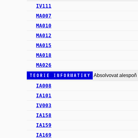
IV111
MA007
MA010
MA012
MA015
MA018
MA026
Teorie Informatiky
Absolvovat alespoň
IA008
IA101
IV003
IA158
IA159
IA169