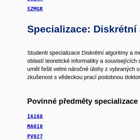
SZMGR
Specializace: Diskrétní
Studenti specializace Diskrétní algoritmy a m
oblastí teoretické informatiky a souvisejícíc
umět řešit velmi náročné úlohy z vybraných ob
zkušenost s vědeckou prací podobnou dokto
Povinné předměty specializace
IA168
MA010
PV027