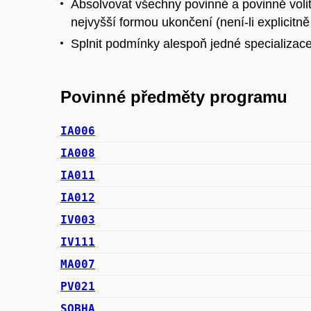
Absolvovat všechny povinné a povinně voli
nejvyšší formou ukončení (není-li explicitně
Splnit podmínky alespoň jedné specializace
Povinné předměty programu
IA006
IA008
IA011
IA012
IV003
IV111
MA007
PV021
SOBHA