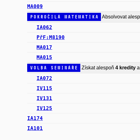
MA009
Pokročilá matematika
Absolvovat ales
IA062
PřF:M8190
MA017
MA015
Volba Semináře
Získat alespoň
4 kredity
a
IA072
IV115
IV131
IV125
IA174
IA101