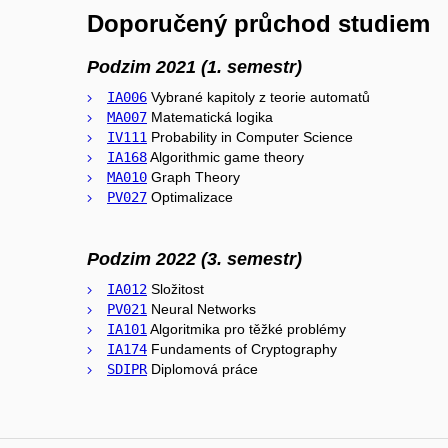
Doporučený průchod studiem
Podzim 2021 (1. semestr)
IA006
Vybrané kapitoly z teorie automatů
MA007
Matematická logika
IV111
Probability in Computer Science
IA168
Algorithmic game theory
MA010
Graph Theory
PV027
Optimalizace
Podzim 2022 (3. semestr)
IA012
Složitost
PV021
Neural Networks
IA101
Algoritmika pro těžké problémy
IA174
Fundaments of Cryptography
SDIPR
Diplomová práce