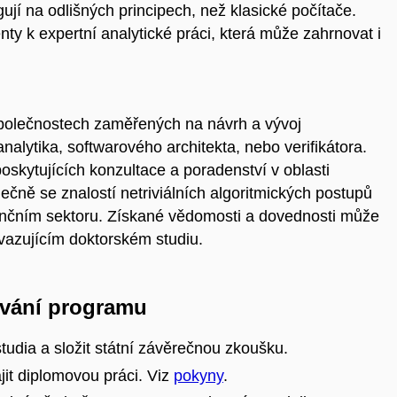
gují na odlišných principech, než klasické počítače.
ty k expertní analytické práci, která může zahrnovat i
společnostech zaměřených na návrh a vývoj
alytika, softwarového architekta, nebo verifikátora.
skytujících konzultace a poradenství v oblasti
ečně se znalostí netriviálních algoritmických postupů
ančním sektoru. Získané vědomosti a dovednosti může
vazujícím doktorském studiu.
vání programu
tudia a složit státní závěrečnou zkoušku.
it diplomovou práci. Viz
pokyny
.