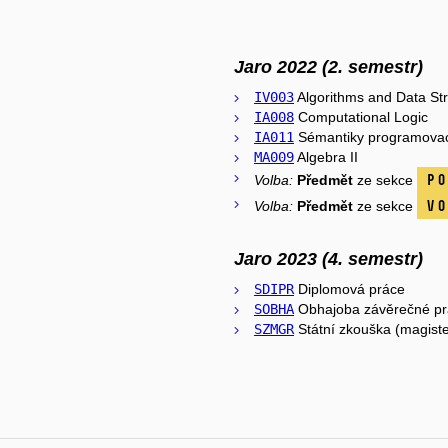
Jaro 2022 (2. semestr)
IV003
Algorithms and Data Str
IA008
Computational Logic
IA011
Sémantiky programovac
MA009
Algebra II
Po
Volba:
Předmět
ze sekce
Vo
Volba:
Předmět
ze sekce
Jaro 2023 (4. semestr)
SDIPR
Diplomová práce
SOBHA
Obhajoba závěrečné pr
SZMGR
Státní zkouška (magiste