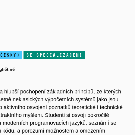
český)
se specializacemi
ličtině
a hlubší pochopení základních principů, ze kterých
četně neklasických výpočetních systémů jako jsou
aktivního osvojení poznatků teoretické i technické
traktního myšlení. Studenti si osvojí pokročilé
cipů moderních programovacích jazyků, seznámí se
kaci kódu, a porozumí možnostem a omezením