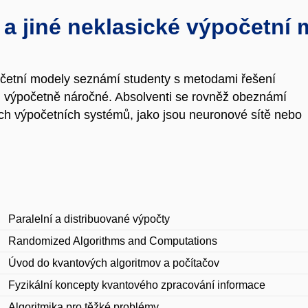
 a jiné neklasické výpočetní
očetní modely seznámí studenty s metodami řešení
ch výpočetně náročné. Absolventi se rovněž obeznámí
ch výpočetních systémů, jako jsou neuronové sítě nebo
Paralelní a distribuované výpočty
Randomized Algorithms and Computations
Úvod do kvantových algoritmov a počítačov
Fyzikální koncepty kvantového zpracování informace
Algoritmika pro těžké problémy