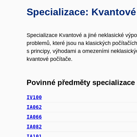
Specializace: Kvantové
Specializace Kvantové a jiné neklasické výp
problemů, které jsou na klasických počítačí
s principy, výhodami a omezeními neklasický
kvantové počítače.
Povinné předměty specializace
IV100
IA062
IA066
IA082
IA101