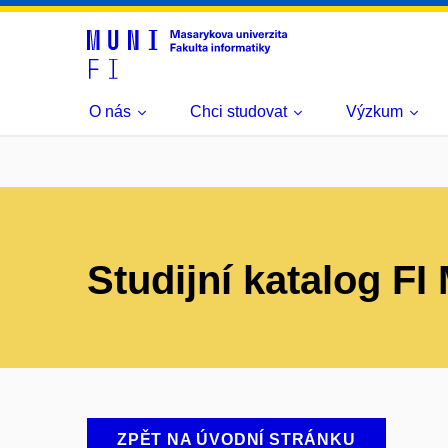
O nás
Chci studovat
Výzkum
Studijní katalog F
ZPĚT NA ÚVODNÍ STRÁNKU