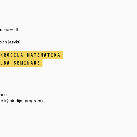
uctures II
ích jazyků
kročilá matematika
lba Semináře
áce
rský studijní program)