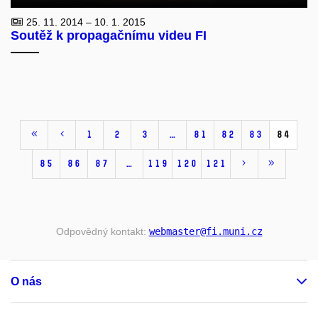
25. 11. 2014 – 10. 1. 2015
Soutěž k propagačnímu videu FI
1
2
3
…
81
82
83
84
85
86
87
…
119
120
121
Odpovědný kontakt:
webmaster
@fi
.muni
.cz
O nás