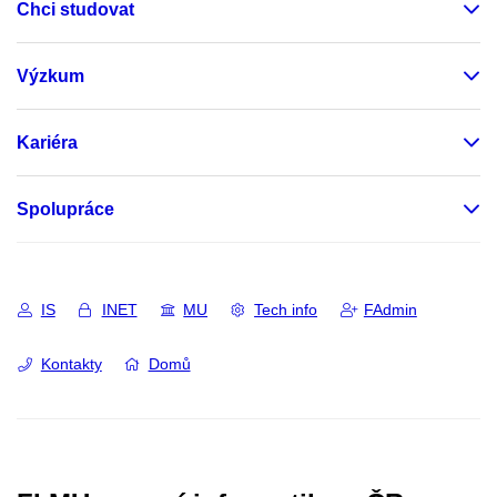
Chci studovat
Výzkum
Kariéra
Spolupráce
IS
INET
MU
Tech info
FAdmin
Kontakty
Domů