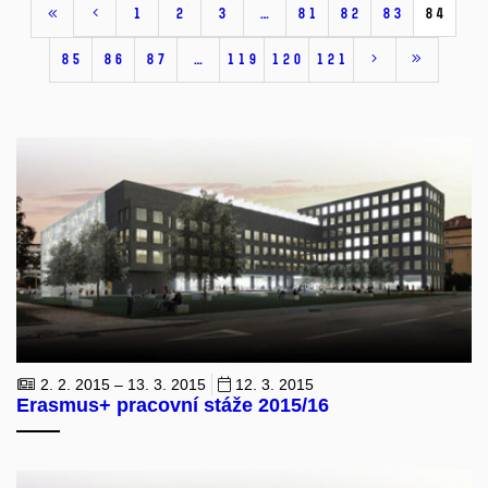
1
2
3
…
81
82
83
84
85
86
87
…
119
120
121
2. 2. 2015 – 13. 3. 2015
12. 3. 2015
Erasmus+ pracovní stáže 2015/16