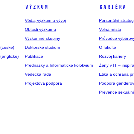
VÝZKUM
KARIÉRA
Věda, výzkum a vývoj
Personální strate
Oblasti výzkumu
Volná místa
Výzkumné skupiny
Průvodce výběrov
 (české)
Doktorské studium
O fakultě
(anglické)
Publikace
Rozvoj kariéry
Přednášky a Informatické kolokvium
Ženy v IT – inspira
Vědecká rada
Etika a ochrana p
Projektová podpora
Podpora genderov
Prevence sexuáln