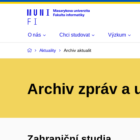
O nás
Chci studovat
Výzkum
Aktuality
Archiv aktualit
Archiv zpráv a 
Zahraniční studia