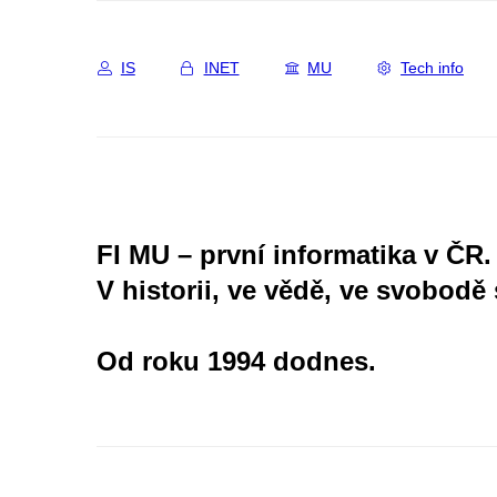
IS
INET
MU
Tech info
FI MU – první informatika v ČR.
V historii, ve vědě, ve svobodě 
Od roku 1994 dodnes.