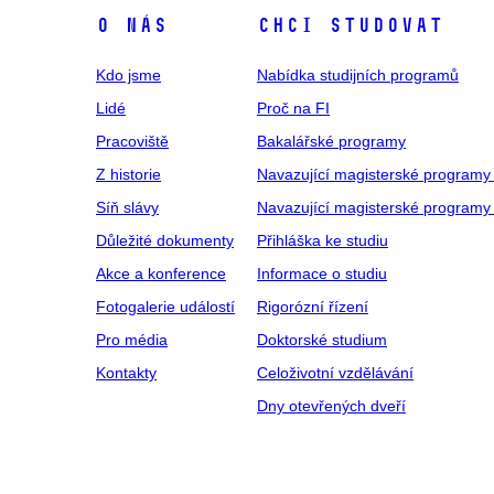
O NÁS
CHCI STUDOVAT
Kdo jsme
Nabídka studijních programů
Lidé
Proč na FI
Pracoviště
Bakalářské programy
Z historie
Navazující magisterské programy
Síň slávy
Navazující magisterské programy 
Důležité dokumenty
Přihláška ke studiu
Akce a konference
Informace o studiu
Fotogalerie událostí
Rigorózní řízení
Pro média
Doktorské studium
Kontakty
Celoživotní vzdělávání
Dny otevřených dveří