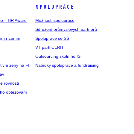
SPOLUPRÁCE
gie – HR Award
Možnosti spolupráce
Sdružení průmyslových partnerů
ým řízením
Spolupráce se SŠ
VT park CERIT
Outsourcing školního IS
tivní ženy na FI
Nabídky spolupráce a fundraising
ráv
é rovnosti
ího obtěžování