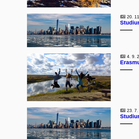
20. 11
Studiu
4. 9. 
Erasmu
23. 7.
Studiu