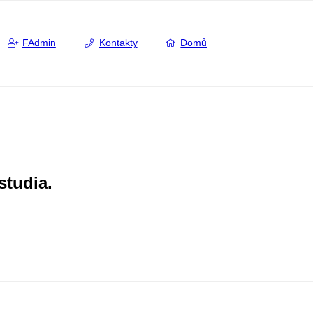
FAdmin
Kontakty
Domů
studia.