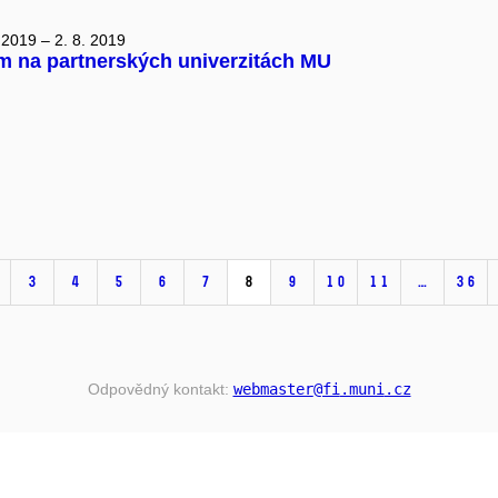
 2019 – 2. 8. 2019
m na partnerských univerzitách MU
3
4
5
6
7
8
9
10
11
…
36
Odpovědný kontakt:
webmaster
@fi
.muni
.cz