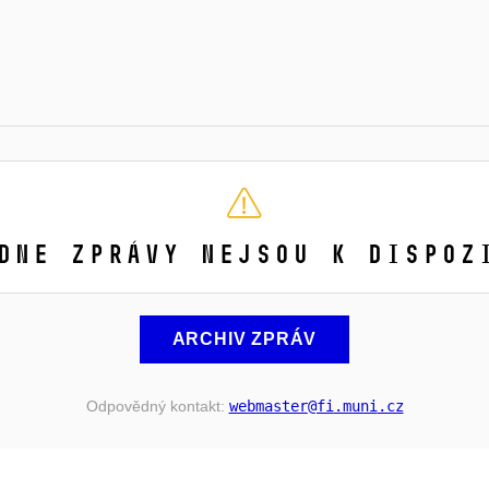
dne zprávy nejsou k dispoz
ARCHIV ZPRÁV
Odpovědný kontakt:
webmaster
@fi
.muni
.cz