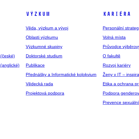
VÝZKUM
KARIÉRA
Věda, výzkum a vývoj
Personální strate
Oblasti výzkumu
Volná místa
Výzkumné skupiny
Průvodce výběrov
 (české)
Doktorské studium
O fakultě
(anglické)
Publikace
Rozvoj kariéry
Přednášky a Informatické kolokvium
Ženy v IT – inspira
Vědecká rada
Etika a ochrana p
Projektová podpora
Podpora genderov
Prevence sexuáln