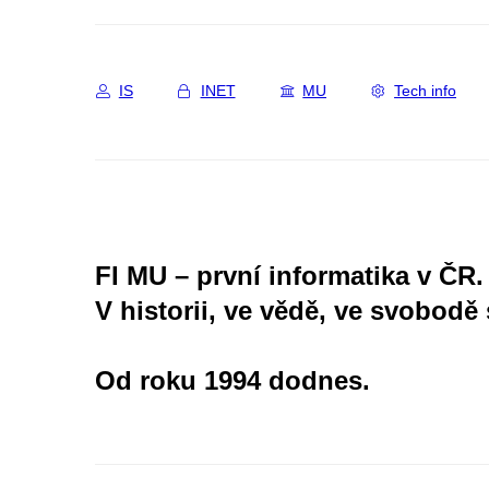
IS
INET
MU
Tech info
FI MU – první informatika v ČR.
V historii, ve vědě, ve svobodě 
Od roku 1994 dodnes.