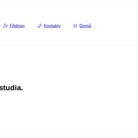
FAdmin
Kontakty
Domů
studia.