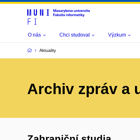
O nás
Chci studovat
Výzkum
Aktuality
Archiv zpráv a 
Zahraniční studia