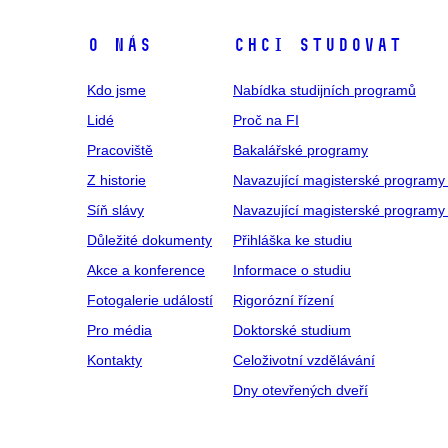
O NÁS
CHCI STUDOVAT
Kdo jsme
Nabídka studijních programů
Lidé
Proč na FI
Pracoviště
Bakalářské programy
Z historie
Navazující magisterské programy
Síň slávy
Navazující magisterské programy 
Důležité dokumenty
Přihláška ke studiu
Akce a konference
Informace o studiu
Fotogalerie událostí
Rigorózní řízení
Pro média
Doktorské studium
Kontakty
Celoživotní vzdělávání
Dny otevřených dveří