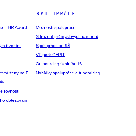
SPOLUPRÁCE
gie – HR Award
Možnosti spolupráce
Sdružení průmyslových partnerů
ým řízením
Spolupráce se SŠ
VT park CERIT
Outsourcing školního IS
tivní ženy na FI
Nabídky spolupráce a fundraising
ráv
é rovnosti
ího obtěžování