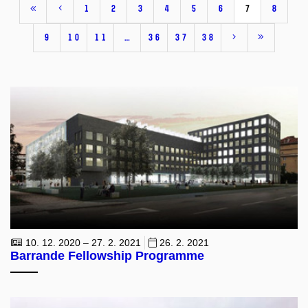
1
2
3
4
5
6
7
8
9
10
11
…
36
37
38
10. 12. 2020 – 27. 2. 2021
26. 2. 2021
Barrande Fellowship Programme