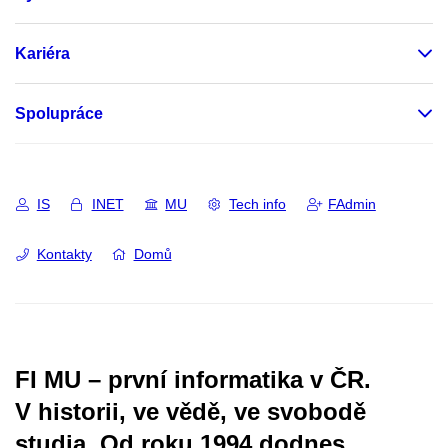
Kariéra
Spolupráce
IS
INET
MU
Tech info
FAdmin
Kontakty
Domů
FI MU – první informatika v ČR.
V historii, ve vědě, ve svobodě
studia.
Od roku 1994 dodnes.