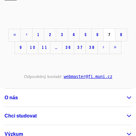
1
2
3
4
5
6
7
8
9
10
11
…
36
37
38
Odpovědný kontakt:
webmaster
@fi
.muni
.cz
O nás
Chci studovat
Výzkum