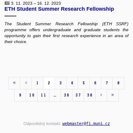
3. 11. 2023 – 16. 12. 2023
ETH Student Summer Research Fellowship
The Student Summer Research Fellowship (ETH SSRF)
programme offers undergraduate and graduate students the
opportunity to gain their first research experience in an area of
their choice.
1
2
3
4
5
6
7
8
9
10
11
…
36
37
38
Odpovědný kontakt:
webmaster
@fi
.muni
.cz