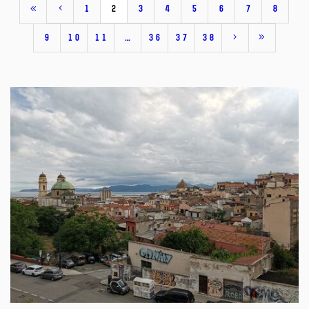
1
2
3
4
5
6
7
8
9
10
11
…
36
37
38