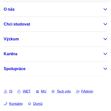
O nás
Chci studovat
Výzkum
Kariéra
Spolupráce
IS
INET
MU
Tech info
FAdmin
Kontakty
Domů