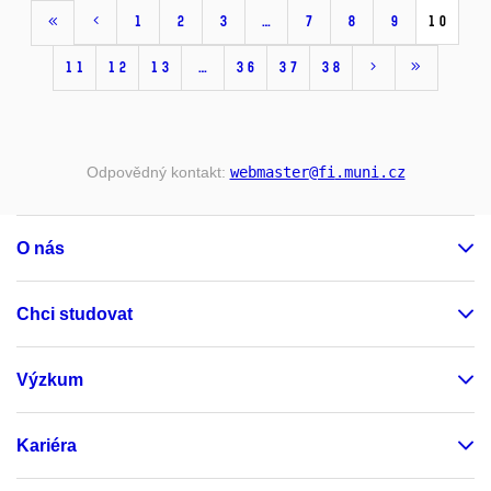
1
2
3
…
7
8
9
10
11
12
13
…
36
37
38
Odpovědný kontakt:
webmaster
@fi
.muni
.cz
O nás
Chci studovat
Výzkum
Kariéra