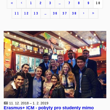
1
2
3
…
7
8
9
10
11
12
13
…
36
37
38
11. 12. 2018 – 1. 2. 2019
Erasmus+ ICM - pobyty pro studenty mimo