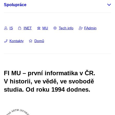
Spolupráce
IS
INET
MU
Tech info
FAdmin
Kontakty
Domů
FI MU – první informatika v ČR.
V historii, ve vědě, ve svobodě
studia.
Od roku 1994 dodnes.