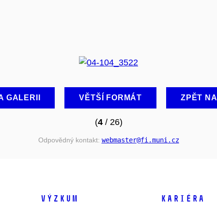
A GALERII
VĚTŠÍ FORMÁT
ZPĚT N
(
4
/ 26)
Odpovědný kontakt:
webmaster
@fi
.muni
.cz
VÝZKUM
KARIÉRA