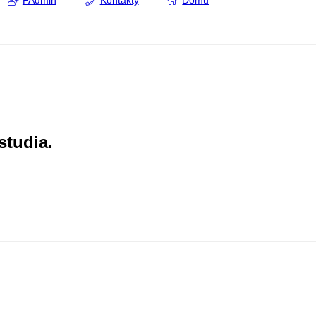
FAdmin
Kontakty
Domů
studia.