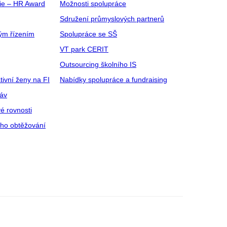
gie – HR Award
Možnosti spolupráce
Sdružení průmyslových partnerů
ým řízením
Spolupráce se SŠ
VT park CERIT
Outsourcing školního IS
tivní ženy na FI
Nabídky spolupráce a fundraising
ráv
é rovnosti
ího obtěžování