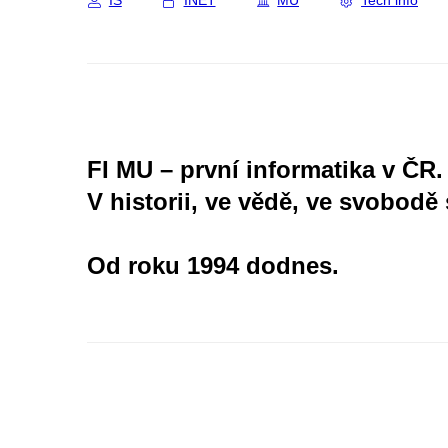
IS
INET
MU
Tech info
FI MU – první informatika v ČR.
V historii, ve vědě, ve svobodě 
Od roku 1994 dodnes.