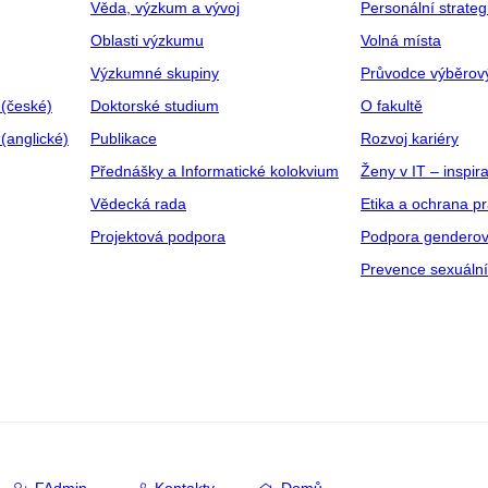
Věda, výzkum a vývoj
Personální strate
Oblasti výzkumu
Volná místa
Výzkumné skupiny
Průvodce výběrov
 (české)
Doktorské studium
O fakultě
(anglické)
Publikace
Rozvoj kariéry
Přednášky a Informatické kolokvium
Ženy v IT – inspira
Vědecká rada
Etika a ochrana p
Projektová podpora
Podpora genderov
Prevence sexuáln