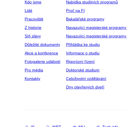
Kdo jsme
Nabídka studijních programů
Lidé
Proč na FI
Pracoviště
Bakalářské programy
Z historie
Navazující magisterské programy
Síň slávy
Navazující magisterské programy 
Důležité dokumenty
Přihláška ke studiu
Akce a konference
Informace o studiu
Fotogalerie událostí
Rigorózní řízení
Pro média
Doktorské studium
Kontakty
Celoživotní vzdělávání
Dny otevřených dveří