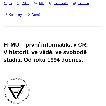
IS
INET
MU
Tech info
FAdmin
Kontakty
Domů
FI MU – první informatika v ČR.
V historii, ve vědě, ve svobodě
studia.
Od roku 1994 dodnes.