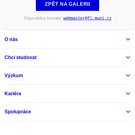
ZPĚT NA GALERII
Odpovědný kontakt:
webmaster
@fi
.muni
.cz
O nás
Chci studovat
Výzkum
Kariéra
Spolupráce