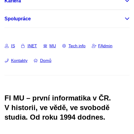
Kariéra
Spolupráce
IS
INET
MU
Tech info
FAdmin
Kontakty
Domů
FI MU – první informatika v ČR.
V historii, ve vědě, ve svobodě
studia.
Od roku 1994 dodnes.