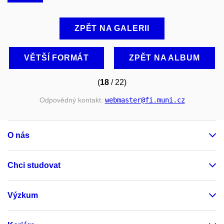
ZPĚT NA GALERII
VĚTŠÍ FORMÁT
ZPĚT NA ALBUM
(
18
/ 22)
Odpovědný kontakt:
webmaster
@fi
.muni
.cz
O nás
Chci studovat
Výzkum